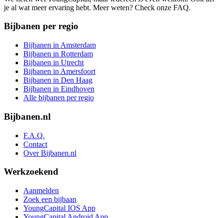
je al wat meer ervaring hebt. Meer weten? Check onze FAQ.
Bijbanen per regio
Bijbanen in Amsterdam
Bijbanen in Rotterdam
Bijbanen in Utrecht
Bijbanen in Amersfoort
Bijbanen in Den Haag
Bijbanen in Eindhoven
Alle bijbanen per regio
Bijbanen.nl
F.A.Q.
Contact
Over Bijbanen.nl
Werkzoekend
Aanmelden
Zoek een bijbaan
YoungCapital IOS App
YoungCapital Android App