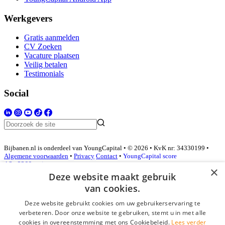
Werkgevers
Gratis aanmelden
CV Zoeken
Vacature plaatsen
Veilig betalen
Testimonials
Social
Bijbanen.nl is onderdeel van YoungCapital • © 2026 • KvK nr: 34330199 •
Algemene voorwaarden
•
Privacy
Contact
•
YoungCapital score
4.3 - 3366 reviews
×
Deze website maakt gebruik
van cookies.
Inloggen als bedrijf
Deze website gebruikt cookies om uw gebruikerservaring te
verbeteren. Door onze website te gebruiken, stemt u in met alle
E-mail
*
cookies in overeenstemming met ons Cookiebeleid.
Lees verder