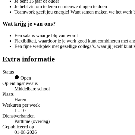
Je bent 15 jaar of ouder
Je hebt zin om te leren en nieuwe dingen te doen
Teamwork geeft jou energie! Want samen maken we het werk be
Wat krijg je van ons?
Een salaris waar je blij van wordt
Flexibiliteit, waardoor je je werk goed kunt combineren met ande
Een fijne werkplek met gezellige collega’s, waar jij jezelf kunt z
Extra informatie
Status
Open
Opleidingsniveaus
Middelbare school
Plaats
Haren
Werkuren per week
1 - 10
Dienstverbanden
Parttime (overdag)
Gepubliceerd op
01-08-2026