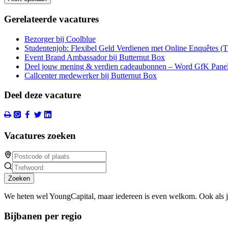
Gerelateerde vacatures
Bezorger bij Coolblue
Studentenjob: Flexibel Geld Verdienen met Online Enquêtes (
Event Brand Ambassador bij Butternut Box
Deel jouw mening & verdien cadeaubonnen – Word GfK Panel
Callcenter medewerker bij Butternut Box
Deel deze vacature
Vacatures zoeken
Zoeken
We heten wel YoungCapital, maar iedereen is even welkom. Ook als 
Bijbanen per regio