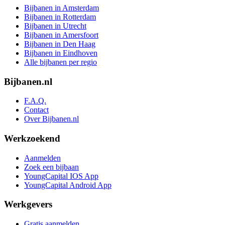
Bijbanen in Amsterdam
Bijbanen in Rotterdam
Bijbanen in Utrecht
Bijbanen in Amersfoort
Bijbanen in Den Haag
Bijbanen in Eindhoven
Alle bijbanen per regio
Bijbanen.nl
F.A.Q.
Contact
Over Bijbanen.nl
Werkzoekend
Aanmelden
Zoek een bijbaan
YoungCapital IOS App
YoungCapital Android App
Werkgevers
Gratis aanmelden