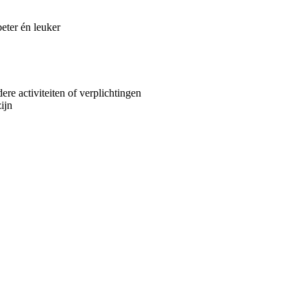
ter én leuker
re activiteiten of verplichtingen
ijn