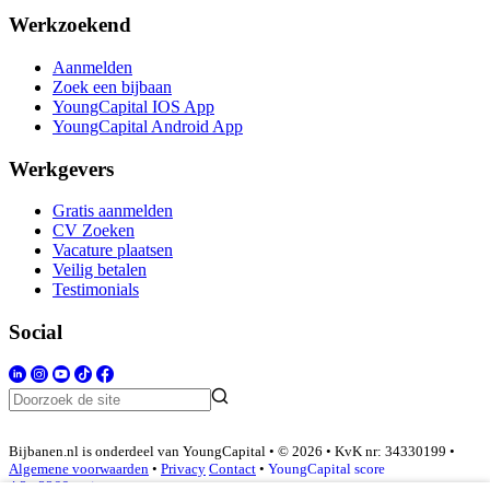
Werkzoekend
Aanmelden
Zoek een bijbaan
YoungCapital IOS App
YoungCapital Android App
Werkgevers
Gratis aanmelden
CV Zoeken
Vacature plaatsen
Veilig betalen
Testimonials
Social
Bijbanen.nl is onderdeel van YoungCapital • © 2026 • KvK nr: 34330199 •
Algemene voorwaarden
•
Privacy
Contact
•
YoungCapital score
4.3 - 3366 reviews