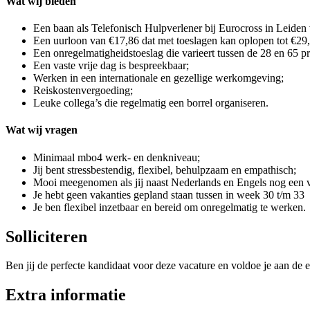
Wat wij bieden
Een baan als Telefonisch Hulpverlener bij Eurocross in Leiden 
Een uurloon van €17,86 dat met toeslagen kan oplopen tot €29
Een onregelmatigheidstoeslag die varieert tussen de 28 en 65 pr
Een vaste vrije dag is bespreekbaar;
Werken in een internationale en gezellige werkomgeving;
Reiskostenvergoeding;
Leuke collega’s die regelmatig een borrel organiseren.
Wat wij vragen
Minimaal mbo4 werk- en denkniveau;
Jij bent stressbestendig, flexibel, behulpzaam en empathisch;
Mooi meegenomen als jij naast Nederlands en Engels nog een v
Je hebt geen vakanties gepland staan tussen in week 30 t/m 33
Je ben flexibel inzetbaar en bereid om onregelmatig te werken.
Solliciteren
Ben jij de perfecte kandidaat voor deze vacature en voldoe je aan de e
Extra informatie