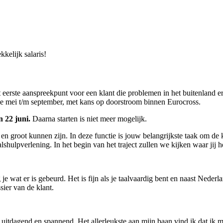
kelijk salaris!
et eerste aanspreekpunt voor een klant die problemen in het buitenland e
ode mei t/m september, met kans op doorstroom binnen Eurocross.
n 22 juni.
Daarna starten is niet meer mogelijk.
n groot kunnen zijn. In deze functie is jouw belangrijkste taak om de 
hulpverlening. In het begin van het traject zullen we kijken waar jij he
g je wat er is gebeurd. Het is fijn als je taalvaardig bent en naast Neder
sier van de klant.
 uitdagend en spannend. Het allerleukste aan mijn baan vind ik dat ik 