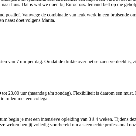
aar huis. Dat is wat we doen bij Eurocross. Iemand belt op die gehol
nd positief. Vanwege de combinatie van leuk werk in een bruisende omg
ven naast doet volgens Marita.
ten van 7 uur per dag. Omdat de drukte over het seizoen verdeeld is, zie
tot 23.00 uur (maandag t/m zondag). Flexibiliteit is daarom een must. En
te ruilen met een collega.
atum begin je met een intensieve opleiding van 3 à 4 weken. Tijdens dez
eze weken ben jij volledig voorbereid om als een echte professional onz