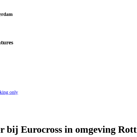
terdam
tures
king only
er bij Eurocross in omgeving Ro