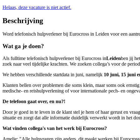
Helaas, deze vacature is niet actief.
Beschrijving
Word telefonisch hulpverlener bij Eurocross in Leiden voor een aantrek
Wat ga je doen?
Als fulltime telefonisch hulpverlener bij Eurocross in
Leiden
ben jij h
zoek naar veel tijdelijke krachten. We zoeken collega’s voor de peri
We hebben verschillende startdata in juni, namelijk
10 juni, 15 juni e
Klanten bellen over problemen die soms klein, maar soms ook ernstig e
medische- en reishulpverlening of voor internationale pech- en ongevals
De telefoon gaat over, en nu?!
Door je goed in te leven in de klant stel je hem of haar gerust en vraa
situatie en zorgt dat alle informatie duidelijk verwerkt wordt in het dos
Wat vinden collega's van het werk bij Eurocross?
Amelie: "Alle hulpvragen zijn anders, dit maakt werken bij Eurocross