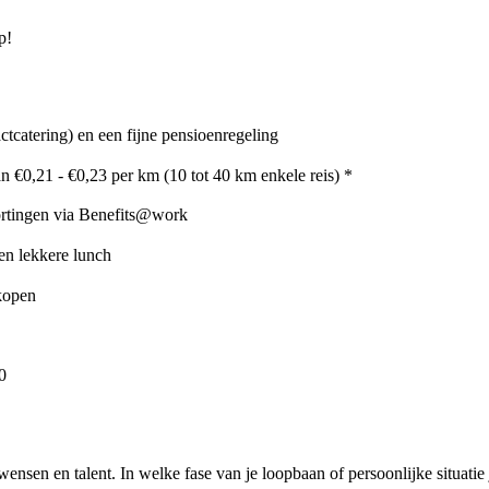
p!
tcatering) en een fijne pensioenregeling
 €0,21 - €0,23 per km (10 tot 40 km enkele reis) *
ortingen via Benefits@work
en lekkere lunch
 kopen
0
nsen en talent. In welke fase van je loopbaan of persoonlijke situatie 