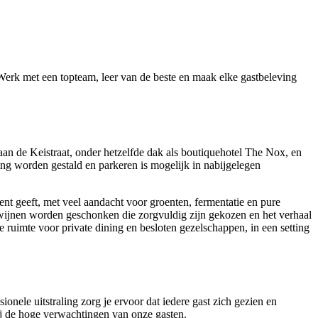
Werk met een topteam, leer van de beste en maak elke gastbeleving
aan de Keistraat, onder hetzelfde dak als boutiquehotel The Nox, en
ving worden gestald en parkeren is mogelijk in nabijgelegen
t geeft, met veel aandacht voor groenten, fermentatie en pure
 wijnen worden geschonken die zorgvuldig zijn gekozen en het verhaal
e ruimte voor private dining en besloten gezelschappen, in een setting
nele uitstraling zorg je ervoor dat iedere gast zich gezien en
 bij de hoge verwachtingen van onze gasten.