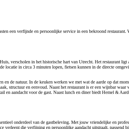
en een verfijnde en persoonlijke service in een bekroond restaurant. 
, verscholen in het historische hart van Utrecht. Het restaurant ligt 
 de locatie in circa 3 minuten lopen, fietsen kunnen in de directe omge
oen en de natuur. In de keuken werken we met wat de aarde op dat momen
aak, structuur en eenvoud. Naast het restaurant is er een wijnbar waar
etail en aandacht voor de gast. Naast lunch en diner biedt Hemel & Aard
tieel onderdeel van de gastbeleving. Met jouw vriendelijke en professio
ce verleent die verfijning en persoonlijke aandacht uitstraalt, passend