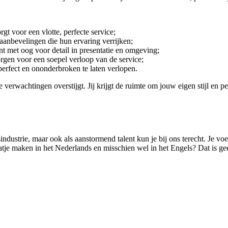
gt voor een vlotte, perfecte service;
aanbevelingen die hun ervaring verrijken;
nt met oog voor detail in presentatie en omgeving;
orgen voor een soepel verloop van de service;
erfect en ononderbroken te laten verlopen.
e verwachtingen overstijgt. Jij krijgt de ruimte om jouw eigen stijl en 
sindustrie, maar ook als aanstormend talent kun je bij ons terecht. Je voe
raatje maken in het Nederlands en misschien wel in het Engels? Dat is g