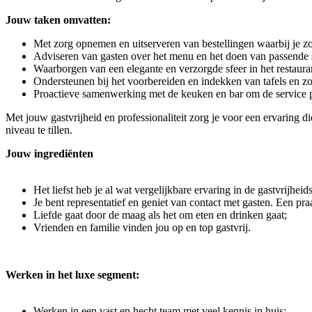
Jouw taken omvatten:
Met zorg opnemen en uitserveren van bestellingen waarbij je zor
Adviseren van gasten over het menu en het doen van passende 
Waarborgen van een elegante en verzorgde sfeer in het restaura
Ondersteunen bij het voorbereiden en indekken van tafels en z
Proactieve samenwerking met de keuken en bar om de service p
Met jouw gastvrijheid en professionaliteit zorg je voor een ervaring di
niveau te tillen.
Jouw ingrediënten
Het liefst heb je al wat vergelijkbare ervaring in de gastvrijheid
Je bent representatief en geniet van contact met gasten. Een p
Liefde gaat door de maag als het om eten en drinken gaat;
Vrienden en familie vinden jou op en top gastvrij.
Werken in het luxe segment:
Werken in een vast en hecht team met veel kennis in huis;