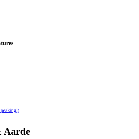
tures
Speaking!)
& Aarde