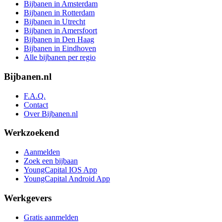
Bijbanen in Amsterdam
Bijbanen in Rotterdam
Bijbanen in Utrecht
Bijbanen in Amersfoort
Bijbanen in Den Haag
Bijbanen in Eindhoven
Alle bijbanen per regio
Bijbanen.nl
F.A.Q.
Contact
Over Bijbanen.nl
Werkzoekend
Aanmelden
Zoek een bijbaan
YoungCapital IOS App
YoungCapital Android App
Werkgevers
Gratis aanmelden