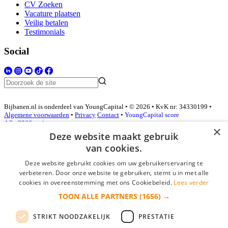
CV Zoeken
Vacature plaatsen
Veilig betalen
Testimonials
Social
Bijbanen.nl is onderdeel van YoungCapital • © 2026 • KvK nr: 34330199 •
Algemene voorwaarden
•
Privacy
Contact
•
YoungCapital score
4.3 - 3366 reviews
×
Deze website maakt gebruik
van cookies.
Inloggen als bedrijf
Deze website gebruikt cookies om uw gebruikerservaring te
verbeteren. Door onze website te gebruiken, stemt u in met alle
E-mail
*
cookies in overeenstemming met ons Cookiebeleid.
Lees verder
TOON ALLE PARTNERS
(1656) →
Wachtwoord
STRIKT NOODZAKELIJK
PRESTATIE
login gegevens onthouden