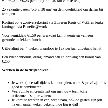
van €0,21 - €0,23 per km (10 tot 40 km enkele reis)
25 vakantie dagen (o.b.v. 38 uur) en de mogelijkheid om dagen bij
te kopen
Korting op je zorgverzekering via Zilveren Kruis of VGZ en leuke
kortingen via Benefits@work
Voor gemiddeld €1,50 per werkdag kan jij genieten van een
gezonde en lekkere lunch
Uitbetaling per 4 weken waardoor je 13x per jaar uitbetaald krijgt
Een vriendenbonus, draag iemand aan en ontvang een bonus van
€250
Werken in de bedrijfshoreca:
Je werkt (meestal) tijdens kantoortijden, werk & privé zijn dus
goed te combineren;
Veel ruimte en creativiteit om met jouw team toffe
acties/menu's op te zetten;
Je komt te werken in een hecht team, ook de gasten zijn jou
na een aantal weken bekend, hoe fijn is dat!