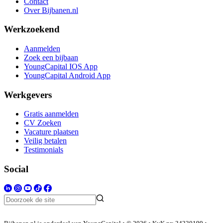
Contact
Over Bijbanen.nl
Werkzoekend
Aanmelden
Zoek een bijbaan
YoungCapital IOS App
YoungCapital Android App
Werkgevers
Gratis aanmelden
CV Zoeken
Vacature plaatsen
Veilig betalen
Testimonials
Social