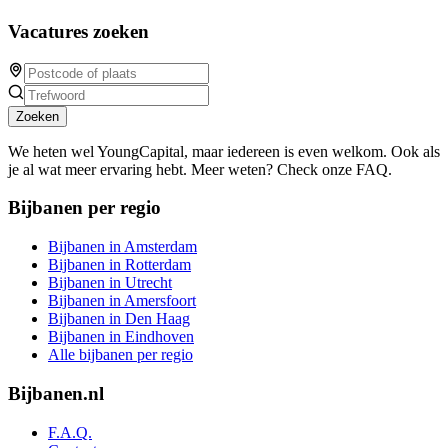
Vacatures zoeken
Zoeken
We heten wel YoungCapital, maar iedereen is even welkom. Ook als
je al wat meer ervaring hebt. Meer weten? Check onze FAQ.
Bijbanen per regio
Bijbanen in Amsterdam
Bijbanen in Rotterdam
Bijbanen in Utrecht
Bijbanen in Amersfoort
Bijbanen in Den Haag
Bijbanen in Eindhoven
Alle bijbanen per regio
Bijbanen.nl
F.A.Q.