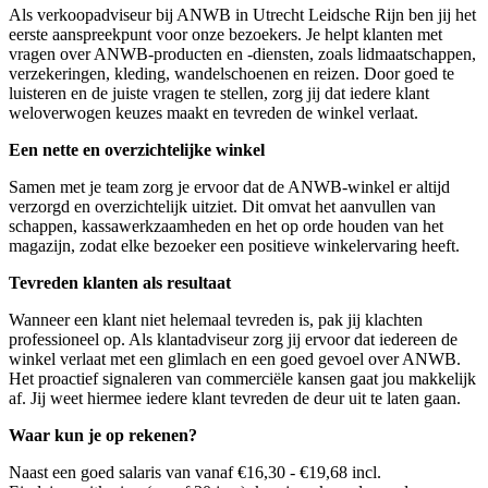
Als verkoopadviseur bij ANWB in
Utrecht Leidsche Rijn
ben jij het
eerste aanspreekpunt voor onze bezoekers. Je helpt klanten met
vragen over ANWB-producten en -diensten, zoals lidmaatschappen,
verzekeringen, kleding, wandelschoenen en reizen. Door goed te
luisteren en de juiste vragen te stellen, zorg jij dat iedere klant
weloverwogen keuzes maakt en tevreden de winkel verlaat.
Een nette en overzichtelijke winkel
Samen met je team zorg je ervoor dat de ANWB-winkel er altijd
verzorgd en overzichtelijk uitziet. Dit omvat het aanvullen van
schappen, kassawerkzaamheden en het op orde houden van het
magazijn, zodat elke bezoeker een positieve winkelervaring heeft.
Tevreden klanten als resultaat
Wanneer een klant niet helemaal tevreden is, pak jij klachten
professioneel op. Als klantadviseur zorg jij ervoor dat iedereen de
winkel verlaat met een glimlach en een goed gevoel over ANWB.
Het proactief signaleren van commerciële kansen gaat jou makkelijk
af. Jij weet hiermee iedere klant tevreden de deur uit te laten gaan.
Waar kun je op rekenen?
Naast een goed salaris van vanaf €16,30 - €19,68 incl.