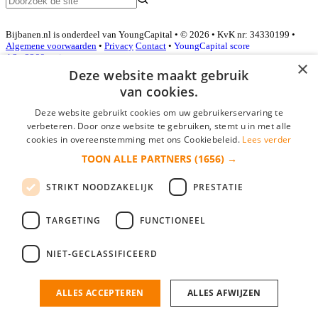
Bijbanen.nl is onderdeel van YoungCapital • © 2026 • KvK nr: 34330199 •
Algemene voorwaarden
•
Privacy
Contact
•
YoungCapital score
4.3 - 3366 reviews
×
Deze website maakt gebruik
van cookies.
Inloggen als bedrijf
Deze website gebruikt cookies om uw gebruikerservaring te
verbeteren. Door onze website te gebruiken, stemt u in met alle
E-mail
*
cookies in overeenstemming met ons Cookiebeleid.
Lees verder
TOON ALLE PARTNERS
(1656) →
Wachtwoord
STRIKT NOODZAKELIJK
PRESTATIE
login gegevens onthouden
Wachtwoord vergeten?
login
TARGETING
FUNCTIONEEL
Bedrijf aanmelden
NIET-GECLASSIFICEERD
Na het aanmelden kun je meteen je vacature plaatsen en heb je je
nieuwe collega/werknemer zo gevonden!
ALLES ACCEPTEREN
ALLES AFWIJZEN
Heb je nog geen gratis bedrijfsprofiel?