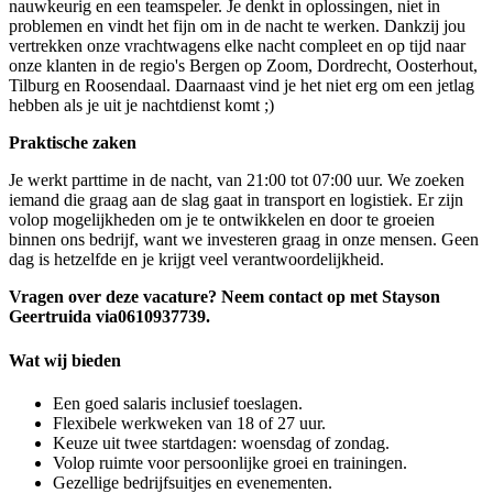
nauwkeurig en een teamspeler. Je denkt in oplossingen, niet in
problemen en vindt het fijn om in de nacht te werken. Dankzij jou
vertrekken onze vrachtwagens elke nacht compleet en op tijd naar
onze klanten in de regio's Bergen op Zoom, Dordrecht, Oosterhout,
Tilburg en Roosendaal. Daarnaast vind je het niet erg om een jetlag
hebben als je uit je nachtdienst komt ;)
Praktische zaken
Je werkt parttime in de nacht, van 21:00 tot 07:00 uur. We zoeken
iemand die graag aan de slag gaat in transport en logistiek. Er zijn
volop mogelijkheden om je te ontwikkelen en door te groeien
binnen ons bedrijf, want we investeren graag in onze mensen. Geen
dag is hetzelfde en je krijgt veel verantwoordelijkheid.
Vragen over deze vacature? Neem contact op met Stayson
Geertruida via
0610937739.
Wat wij bieden
Een goed salaris inclusief toeslagen.
Flexibele werkweken van 18 of 27 uur.
Keuze uit twee startdagen: woensdag of zondag.
Volop ruimte voor persoonlijke groei en trainingen.
Gezellige bedrijfsuitjes en evenementen.