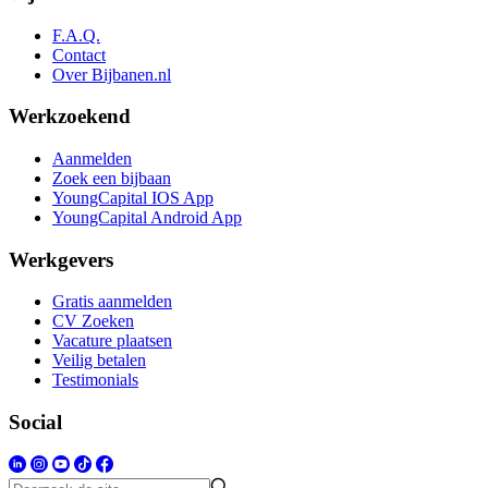
F.A.Q.
Contact
Over Bijbanen.nl
Werkzoekend
Aanmelden
Zoek een bijbaan
YoungCapital IOS App
YoungCapital Android App
Werkgevers
Gratis aanmelden
CV Zoeken
Vacature plaatsen
Veilig betalen
Testimonials
Social