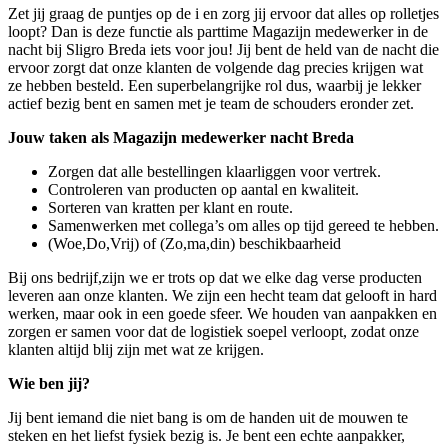
Zet jij graag de puntjes op de i en zorg jij ervoor dat alles op rolletjes
loopt? Dan is deze functie als parttime Magazijn medewerker in de
nacht bij Sligro Breda iets voor jou! Jij bent de held van de nacht die
ervoor zorgt dat onze klanten de volgende dag precies krijgen wat
ze hebben besteld. Een superbelangrijke rol dus, waarbij je lekker
actief bezig bent en samen met je team de schouders eronder zet.
Jouw taken als Magazijn medewerker nacht Breda
Zorgen dat alle bestellingen klaarliggen voor vertrek.
Controleren van producten op aantal en kwaliteit.
Sorteren van kratten per klant en route.
Samenwerken met collega’s om alles op tijd gereed te hebben.
(Woe,Do,Vrij) of (Zo,ma,din) beschikbaarheid
Bij ons bedrijf,zijn we er trots op dat we elke dag verse producten
leveren aan onze klanten. We zijn een hecht team dat gelooft in hard
werken, maar ook in een goede sfeer. We houden van aanpakken en
zorgen er samen voor dat de logistiek soepel verloopt, zodat onze
klanten altijd blij zijn met wat ze krijgen.
Wie ben jij?
Jij bent iemand die niet bang is om de handen uit de mouwen te
steken en het liefst fysiek bezig is. Je bent een echte aanpakker,