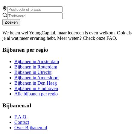
Zoeken
We heten wel YoungCapital, maar iedereen is even welkom. Ook als
je al wat meer ervaring hebt. Meer weten? Check onze FAQ.
Bijbanen per regio
Bijbanen in Amsterdam
Bijbanen in Rotterdam
Bijbanen in Utrecht
Bijbanen in Amersfoort
Bijbanen in Den Haag
Bijbanen in Eindhoven
Alle bijbanen per regio
Bijbanen.nl
F.A.Q.
Contact
Over Bijbanen.nl