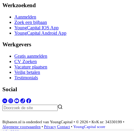
Werkzoekend
Aanmelden
Zoek een bijbaan
YoungCapital IOS App
YoungCapital Android App
Werkgevers
Gratis aanmelden
CV Zoeken
Vacature plaatsen
Veilig betalen
Testimonials
Social
Bijbanen.nl is onderdeel van YoungCapital • © 2026 • KvK nr: 34330199 •
Algemene voorwaarden
•
Privacy
Contact
•
YoungCapital score
4.3 - 3366 reviews