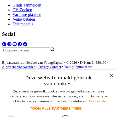
Gratis aanmelden
CV Zoeken
Vacature plaatsen
Veilig betalen
Testimonials
Social
Bijbanen.nl is onderdeel van YoungCapital • © 2026 • KvK nr: 34330199 •
Algemene voorwaarden
•
Privacy
Contact
•
YoungCapital score
4.3 - 3366 reviews
×
Deze website maakt gebruik
van cookies.
Inloggen als bedrijf
Deze website gebruikt cookies om uw gebruikerservaring te
verbeteren. Door onze website te gebruiken, stemt u in met alle
E-mail
*
cookies in overeenstemming met ons Cookiebeleid.
Lees verder
TOON ALLE PARTNERS
(1656) →
Wachtwoord