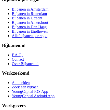
Bijbanen in Amsterdam
Bijbanen in Rotterdam
Bijbanen in Utrecht
Bijbanen in Amersfoort
Bijbanen in Den Haag
Bijbanen in Eindhoven
Alle bijbanen per regio
Bijbanen.nl
F.A.Q.
Contact
Over Bijbanen.nl
Werkzoekend
Aanmelden
Zoek een bijbaan
YoungCapital IOS App
YoungCapital Android App
Werkgevers