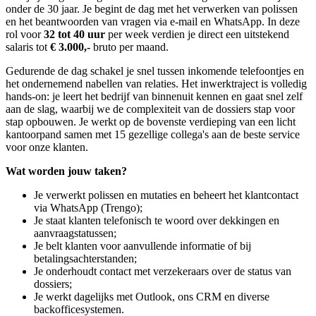
onder de 30 jaar. Je begint de dag met het verwerken van polissen
en het beantwoorden van vragen via e-mail en WhatsApp. In deze
rol voor
32 tot 40 uur
per week verdien je direct een uitstekend
salaris tot
€ 3.000,-
bruto per maand.
Gedurende de dag schakel je snel tussen inkomende telefoontjes en
het ondernemend nabellen van relaties. Het inwerktraject is volledig
hands-on: je leert het bedrijf van binnenuit kennen en gaat snel zelf
aan de slag, waarbij we de complexiteit van de dossiers stap voor
stap opbouwen. Je werkt op de bovenste verdieping van een licht
kantoorpand samen met 15 gezellige collega's aan de beste service
voor onze klanten.
Wat worden jouw taken?
Je verwerkt polissen en mutaties en beheert het klantcontact
via WhatsApp (Trengo);
Je staat klanten telefonisch te woord over dekkingen en
aanvraagstatussen;
Je belt klanten voor aanvullende informatie of bij
betalingsachterstanden;
Je onderhoudt contact met verzekeraars over de status van
dossiers;
Je werkt dagelijks met Outlook, ons CRM en diverse
backofficesystemen.