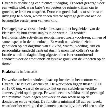
Utrecht is er elke dag een nieuwe uitdaging. Er wordt gezorgd voor
een veilige plek waar baby’s en peuters de ruimte krijgen om te
groeien, te leren en te spelen. Door een goede balans tussen rust en
uitdaging te bieden, wordt er een directe bijdrage geleverd aan de
belangrijke eerste jaren van een kind.
De dagelijkse werkzaamheden bestaan uit het begeleiden van de
kleinsten bij hun eerste stapjes in de wereld. Er worden
leeftijdsgerichte activiteiten georganiseerd zoals voorlezen, zingen of
samen spelen in de buitenlucht. Er wordt nauwlettend zicht
gehouden op het dagritme van elk kind, waarbij voeding, rust en
persoonlijke aandacht centraal staan. Samen met collega's op de
locatie wordt de dagindeling afgestemd en is er voortdurend
aandacht voor de emotionele en fysieke groei van de kinderen op de
groep.
Praktische informatie
De werkzaamheden vinden plaats op locaties in het centrum van
Utrecht, De Bilt of Groenekan. De werktijden liggen tussen 08:00
en 18:00 uur, waarbij de nadruk ligt op een stabiele en vrolijke
aanwezigheid op de groep. Er wordt een beschikbaarheid gevraagd
van minimaal twee dagen per week en dan sowieso op de
donderdag en de vrijdag. De functie is minimaal 18 uur per week,
waardoor het werk goed te plannen is naast bijvoorbeeld een studie