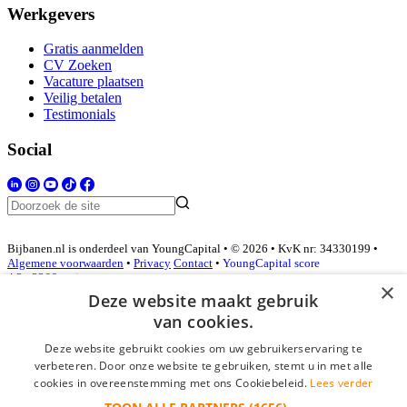
Werkgevers
Gratis aanmelden
CV Zoeken
Vacature plaatsen
Veilig betalen
Testimonials
Social
Bijbanen.nl is onderdeel van YoungCapital • © 2026 • KvK nr: 34330199 •
Algemene voorwaarden
•
Privacy
Contact
•
YoungCapital score
4.3 - 3366 reviews
×
Deze website maakt gebruik
van cookies.
Inloggen als bedrijf
Deze website gebruikt cookies om uw gebruikerservaring te
verbeteren. Door onze website te gebruiken, stemt u in met alle
E-mail
*
cookies in overeenstemming met ons Cookiebeleid.
Lees verder