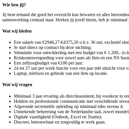
Wie ben jij?
Jij bent iemand die goed het overzicht kan bewaren en alles hieromhe
samenwerking centraal staat. Herken jij jezelf hierin, heb je minimaal 3
Wat wij bieden
Een salaris van €2946,27-€4375,20 o.b.v. 36 uur, exclusief eind
Je start direct op contract bij deze stichting;
Stimulatie voor ontwikkeling met een budget van € 1.200,- (o.b.
Reiskostenvergoeding voor zowel auto als fiets en een NS bus
Een zelfzorgbudget van €100 per jaar;
24 tot 27 uur per week functie voor een jaar mét uitzicht voor v
Laptop, telefoon en gebruik van een fiets op locatie.
Wat wij vragen
Minimaal 3 jaar ervaring als directieassistent, bij voorkeur in e
Heldere en professionele communicatie met verschillende nivea
Afgeronde secretariële opleiding op minimaal mbo niveau 4;
Uitstekende beheersing van de Nederlandse taal, zowel mondeling
Digitale vaardigheid (Outlook, Excel en Teams);
Discreet, betrouwbaar en zorgvuldig te werk gaan.