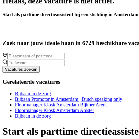
Helaas, deze vacature is niet actief.
Start als parttime directieassistent bij een stichting in Amsterdam
Zoek naar jouw ideale baan in 6729 beschikbare vaca
Vacatures zoeken
Gerelateerde vacatures
Bijbaan in de zorg
Bijbaan Promotor in Amsterdam | Dutch speaking only
Floormanager Kiosk Amsterdam Bijlmer Arena
Floormanager Kiosk Amsterdam Amstel
Bijbaan in de zorg
Start als parttime directieassis