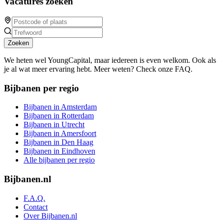
Vacatures zoeken
Zoeken
We heten wel YoungCapital, maar iedereen is even welkom. Ook als
je al wat meer ervaring hebt. Meer weten? Check onze FAQ.
Bijbanen per regio
Bijbanen in Amsterdam
Bijbanen in Rotterdam
Bijbanen in Utrecht
Bijbanen in Amersfoort
Bijbanen in Den Haag
Bijbanen in Eindhoven
Alle bijbanen per regio
Bijbanen.nl
F.A.Q.
Contact
Over Bijbanen.nl