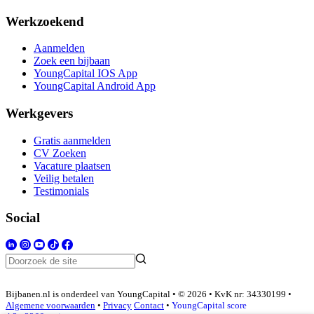
Werkzoekend
Aanmelden
Zoek een bijbaan
YoungCapital IOS App
YoungCapital Android App
Werkgevers
Gratis aanmelden
CV Zoeken
Vacature plaatsen
Veilig betalen
Testimonials
Social
Bijbanen.nl is onderdeel van YoungCapital • © 2026 • KvK nr: 34330199 •
Algemene voorwaarden
•
Privacy
Contact
•
YoungCapital score