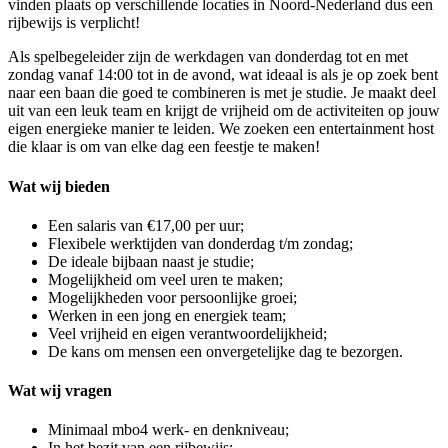
vinden plaats op verschillende locaties in Noord-Nederland dus een
rijbewijs is verplicht!
Als spelbegeleider zijn de werkdagen van donderdag tot en met
zondag vanaf 14:00 tot in de avond, wat ideaal is als je op zoek bent
naar een baan die goed te combineren is met je studie. Je maakt deel
uit van een leuk team en krijgt de vrijheid om de activiteiten op jouw
eigen energieke manier te leiden. We zoeken een entertainment host
die klaar is om van elke dag een feestje te maken!
Wat wij bieden
Een salaris van €17,00 per uur;
Flexibele werktijden van donderdag t/m zondag;
De ideale bijbaan naast je studie;
Mogelijkheid om veel uren te maken;
Mogelijkheden voor persoonlijke groei;
Werken in een jong en energiek team;
Veel vrijheid en eigen verantwoordelijkheid;
De kans om mensen een onvergetelijke dag te bezorgen.
Wat wij vragen
Minimaal mbo4 werk- en denkniveau;
In het bezit van een rijbewijs;