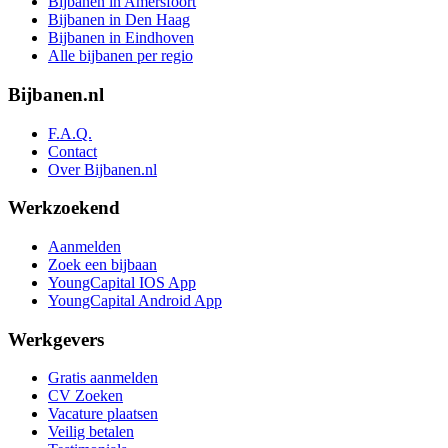
Bijbanen in Amersfoort
Bijbanen in Den Haag
Bijbanen in Eindhoven
Alle bijbanen per regio
Bijbanen.nl
F.A.Q.
Contact
Over Bijbanen.nl
Werkzoekend
Aanmelden
Zoek een bijbaan
YoungCapital IOS App
YoungCapital Android App
Werkgevers
Gratis aanmelden
CV Zoeken
Vacature plaatsen
Veilig betalen