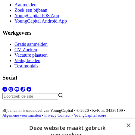
Aanmelden
Zoek een bijbaan
YoungCapital IOS App
YoungCapital Android App
Werkgevers
Gratis aanmelden
CV Zoeken
Vacature plaatsen
Veilig betalen
Testimonials
Social
Bijbanen.nl is onderdeel van YoungCapital • © 2026 • KvK nr: 34330199 •
Algemene voorwaarden
•
Privacy
Contact
•
YoungCapital score
4.3 - 3366 reviews
×
Deze website maakt gebruik
van cookies.