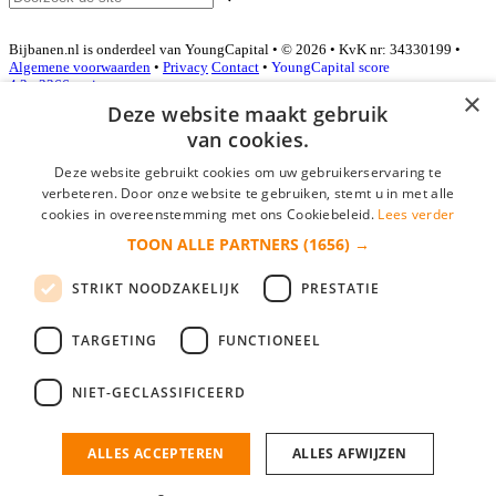
Bijbanen.nl is onderdeel van YoungCapital • © 2026 • KvK nr: 34330199 •
Algemene voorwaarden
•
Privacy
Contact
•
YoungCapital score
4.3 - 3366 reviews
×
Deze website maakt gebruik
van cookies.
Inloggen als bedrijf
Deze website gebruikt cookies om uw gebruikerservaring te
verbeteren. Door onze website te gebruiken, stemt u in met alle
E-mail
*
cookies in overeenstemming met ons Cookiebeleid.
Lees verder
TOON ALLE PARTNERS
(1656) →
Wachtwoord
STRIKT NOODZAKELIJK
PRESTATIE
login gegevens onthouden
Wachtwoord vergeten?
login
TARGETING
FUNCTIONEEL
Bedrijf aanmelden
NIET-GECLASSIFICEERD
Na het aanmelden kun je meteen je vacature plaatsen en heb je je
nieuwe collega/werknemer zo gevonden!
ALLES ACCEPTEREN
ALLES AFWIJZEN
Heb je nog geen gratis bedrijfsprofiel?