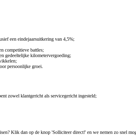
usief een eindejaarsuitkering van 4,5%;
n competitieve battles;
en gedeeltelijke kilometervergoeding;
wikkelen;
or persoonlijke groei.
nt zowel klantgericht als servicegericht ingesteld;
isen? Klik dan op de knop 'Solliciteer direct!' en we nemen zo snel mog