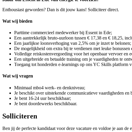
Enthousiast geworden? Dan is dit jouw kans! Solliciteer direct.
Wat wij bieden
Parttime commercieel medewerker bij Essent in Ede;
Een aantrekkelijk bruto-uurloon tussen € 17,38 en € 18,25, incl
Een jaarlijkse loonsverhoging van 2,5% om je inzet te belonen;
De mogelijkheid om extra bij te verdienen met leuke bonussen e
Volledige reiskostenvergoeding voor het openbaar vervoer en e
Een uitgebreide en betaalde training om je vaardigheden te ont
Toegang tot honderden e-learnings op ons YC Skills platform vo
Wat wij vragen
Minimaal mbo4 werk- en denkniveau;
Je beschikt over uitstekende communicatieve vaardigheden en be
Je bent 16-24 uur beschikbaar;
Je bent doordeweeks beschikbaar.
Solliciteren
Ben jij de perfecte kandidaat voor deze vacature en voldoe je aan de e