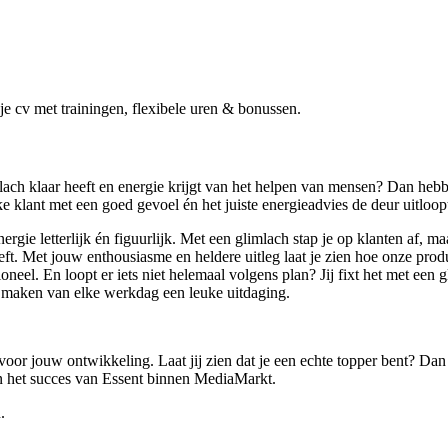
e cv met trainingen, flexibele uren & bonussen.
imlach klaar heeft en energie krijgt van het helpen van mensen? Dan he
lke klant met een goed gevoel én het juiste energieadvies de deur uitloop
 energie letterlijk én figuurlijk. Met een glimlach stap je op klanten af
t. Met jouw enthousiasme en heldere uitleg laat je zien hoe onze pro
ssioneel. En loopt er iets niet helemaal volgens plan? Jij fixt het met 
en maken van elke werkdag een leuke uitdaging.
voor jouw ontwikkeling. Laat jij zien dat je een echte topper bent? Dan 
aan het succes van Essent binnen MediaMarkt.
.