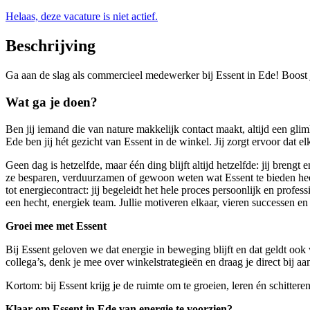
Helaas, deze vacature is niet actief.
Beschrijving
Ga aan de slag als commercieel medewerker bij Essent in Ede! Boost j
Wat ga je doen?
Ben jij iemand die van nature makkelijk contact maakt, altijd een gl
Ede ben jij hét gezicht van Essent in de winkel. Jij zorgt ervoor dat e
Geen dag is hetzelfde, maar één ding blijft altijd hetzelfde: jij brengt
ze besparen, verduurzamen of gewoon weten wat Essent te bieden heef
tot energiecontract: jij begeleidt het hele proces persoonlijk en profe
een hecht, energiek team. Jullie motiveren elkaar, vieren successen 
Groei mee met Essent
Bij Essent geloven we dat energie in beweging blijft en dat geldt ook 
collega’s, denk je mee over winkelstrategieën en draag je direct bij 
Kortom: bij Essent krijg je de ruimte om te groeien, leren én schitteren
Klaar om Essent in Ede van energie te voorzien?