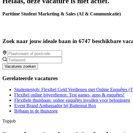
Helaas, deze vacature is niet actief.
Parttime Student Marketing & Sales (AI & Communicatie)
Zoek naar jouw ideale baan in 6747 beschikbare vaca
Vacatures zoeken
Gerelateerde vacatures
Studentenjob: Flexibel Geld Verdienen met Online Enquêtes (
Flexibel online bijverdienen: Test games, apps & enquêtes!
Flexibele thuisbaan: online enquêtes invullen voor beloningen
Event Brand Ambassador bij Butternut Box
Bijbaan in de thuiszorg
Topjob