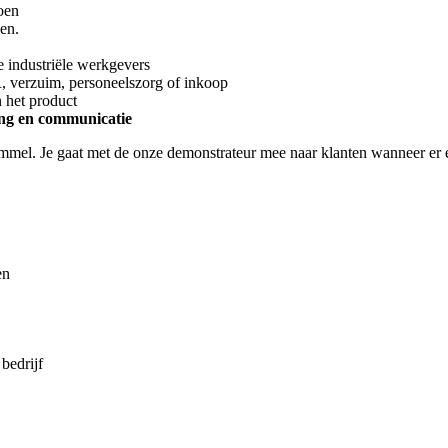
oen
en.
e industriële werkgevers
, verzuim, personeelszorg of inkoop
n het product
ng en communicatie
ommel. Je gaat met de onze demonstrateur mee naar klanten wanneer er e
en
bedrijf