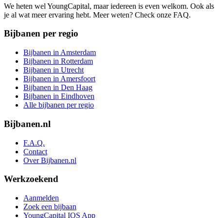
We heten wel YoungCapital, maar iedereen is even welkom. Ook als
je al wat meer ervaring hebt. Meer weten? Check onze FAQ.
Bijbanen per regio
Bijbanen in Amsterdam
Bijbanen in Rotterdam
Bijbanen in Utrecht
Bijbanen in Amersfoort
Bijbanen in Den Haag
Bijbanen in Eindhoven
Alle bijbanen per regio
Bijbanen.nl
F.A.Q.
Contact
Over Bijbanen.nl
Werkzoekend
Aanmelden
Zoek een bijbaan
YoungCapital IOS App