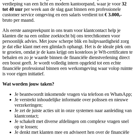
verdieping van een licht en modern kantoorpand, waar je voor
32
tot 40 uur
per week aan de slag gaat binnen een professionele
customer service omgeving en een salaris verdient tot
€ 3.000,-
bruto per maand.
Als eerste aanspreekpunt in ons team voor klantcontact help je
klanten die na een online zoektocht bij ons terechtkomen voor
persoonlijk advies. Met jouw scherpe blik en hulpvaardigheid zorg
je dat elke klant met een glimlach ophangt. Het is de ideale plek om
te groeien, omdat je de kans krijgt om kosteloos je Wft-certificaten te
behalen en zo je waarde binnen de financiële dienstverlening direct
een boost geeft. Je wordt volledig intern opgeleid tot een echte
financiële professional binnen een werkomgeving waar volop ruimte
is voor eigen initiatief.
Wat worden jouw taken?
Je beantwoordt inkomende vragen via telefoon en WhatsApp;
Je verstrekt inhoudelijke informatie over polissen en nieuwe
verzekeringen;
Je zet de juiste acties uit in onze systemen naar aanleiding van
klantcontact;
Je schakelt met diverse afdelingen om complexe vragen snel
op te lossen;
Je denkt met klanten mee en adviseert hen over de financiële