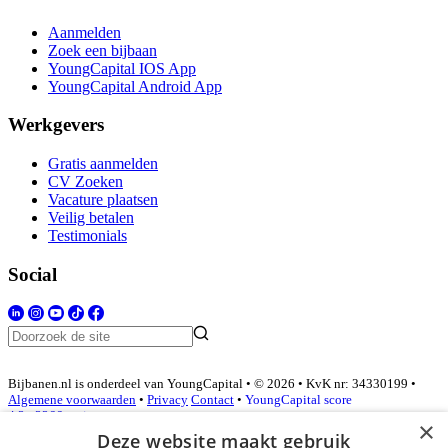
Aanmelden
Zoek een bijbaan
YoungCapital IOS App
YoungCapital Android App
Werkgevers
Gratis aanmelden
CV Zoeken
Vacature plaatsen
Veilig betalen
Testimonials
Social
Bijbanen.nl is onderdeel van YoungCapital • © 2026 • KvK nr: 34330199 •
Algemene voorwaarden
•
Privacy
Contact
•
YoungCapital score
4.3 - 3366 reviews
×
Deze website maakt gebruik