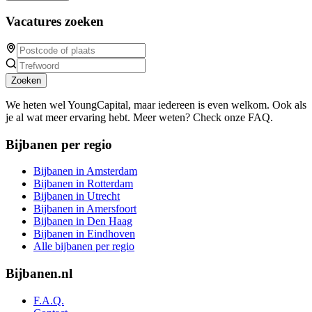
Vacatures zoeken
Zoeken
We heten wel YoungCapital, maar iedereen is even welkom. Ook als
je al wat meer ervaring hebt. Meer weten? Check onze FAQ.
Bijbanen per regio
Bijbanen in Amsterdam
Bijbanen in Rotterdam
Bijbanen in Utrecht
Bijbanen in Amersfoort
Bijbanen in Den Haag
Bijbanen in Eindhoven
Alle bijbanen per regio
Bijbanen.nl
F.A.Q.