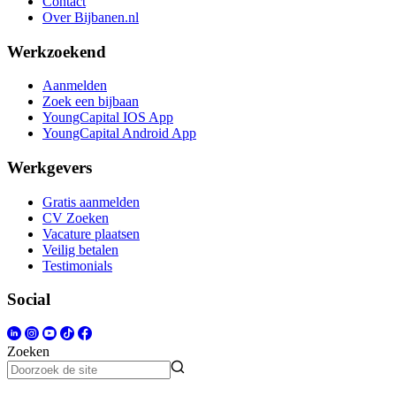
Contact
Over Bijbanen.nl
Werkzoekend
Aanmelden
Zoek een bijbaan
YoungCapital IOS App
YoungCapital Android App
Werkgevers
Gratis aanmelden
CV Zoeken
Vacature plaatsen
Veilig betalen
Testimonials
Social
Zoeken