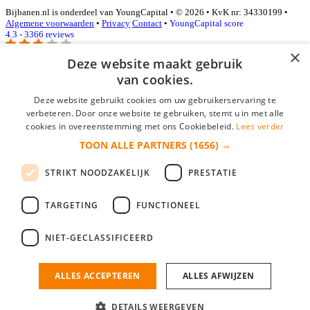
Bijbanen.nl is onderdeel van YoungCapital • © 2026 • KvK nr: 34330199 •
Algemene voorwaarden
•
Privacy
Contact
•
YoungCapital score
4.3 - 3366 reviews
×
Deze website maakt gebruik
van cookies.
Inloggen als bedrijf
Deze website gebruikt cookies om uw gebruikerservaring te
E-mail
*
verbeteren. Door onze website te gebruiken, stemt u in met alle
cookies in overeenstemming met ons Cookiebeleid.
Lees verder
TOON ALLE PARTNERS
(1656) →
Wachtwoord
STRIKT NOODZAKELIJK
PRESTATIE
login gegevens onthouden
Wachtwoord vergeten?
login
TARGETING
FUNCTIONEEL
Bedrijf aanmelden
NIET-GECLASSIFICEERD
Na het aanmelden kun je meteen je vacature plaatsen en heb je je
nieuwe collega/werknemer zo gevonden!
ALLES ACCEPTEREN
ALLES AFWIJZEN
Heb je nog geen gratis bedrijfsprofiel?
DETAILS WEERGEVEN