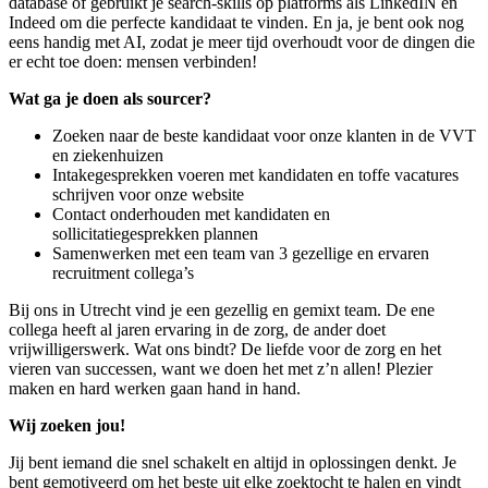
database of gebruikt je search-skills op platforms als LinkedIN en
Indeed om die perfecte kandidaat te vinden. En ja, je bent ook nog
eens handig met AI, zodat je meer tijd overhoudt voor de dingen die
er echt toe doen: mensen verbinden!
Wat ga je doen als sourcer?
Zoeken naar de beste kandidaat voor onze klanten in de VVT
en ziekenhuizen
Intakegesprekken voeren met kandidaten en toffe vacatures
schrijven voor onze website
Contact onderhouden met kandidaten en
sollicitatiegesprekken plannen
Samenwerken met een team van 3 gezellige en ervaren
recruitment collega’s
Bij ons in Utrecht vind je een gezellig en gemixt team. De ene
collega heeft al jaren ervaring in de zorg, de ander doet
vrijwilligerswerk. Wat ons bindt? De liefde voor de zorg en het
vieren van successen, want we doen het met z’n allen! Plezier
maken en hard werken gaan hand in hand.
Wij zoeken jou!
Jij bent iemand die snel schakelt en altijd in oplossingen denkt. Je
bent gemotiveerd om het beste uit elke zoektocht te halen en vindt