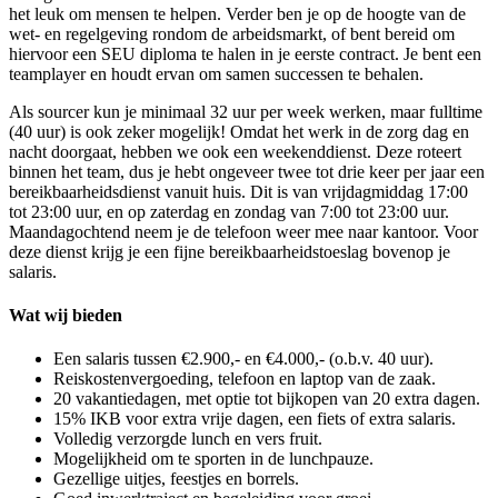
het leuk om mensen te helpen. Verder ben je op de hoogte van de
wet- en regelgeving rondom de arbeidsmarkt, of bent bereid om
hiervoor een SEU diploma te halen in je eerste contract. Je bent een
teamplayer en houdt ervan om samen successen te behalen.
Als sourcer kun je minimaal 32 uur per week werken, maar fulltime
(40 uur) is ook zeker mogelijk! Omdat het werk in de zorg dag en
nacht doorgaat, hebben we ook een weekenddienst. Deze roteert
binnen het team, dus je hebt ongeveer twee tot drie keer per jaar een
bereikbaarheidsdienst vanuit huis. Dit is van vrijdagmiddag 17:00
tot 23:00 uur, en op zaterdag en zondag van 7:00 tot 23:00 uur.
Maandagochtend neem je de telefoon weer mee naar kantoor. Voor
deze dienst krijg je een fijne bereikbaarheidstoeslag bovenop je
salaris.
Wat wij bieden
Een salaris tussen €2.900,- en €4.000,- (o.b.v. 40 uur).
Reiskostenvergoeding, telefoon en laptop van de zaak.
20 vakantiedagen, met optie tot bijkopen van 20 extra dagen.
15% IKB voor extra vrije dagen, een fiets of extra salaris.
Volledig verzorgde lunch en vers fruit.
Mogelijkheid om te sporten in de lunchpauze.
Gezellige uitjes, feestjes en borrels.