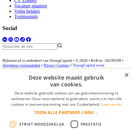
CV Zoeken
Vacature plaatsen
Veilig betalen
Testimonials
Social
Bijbanen.nl is onderdeel van YoungCapital • © 2026 • KvK nr: 34330199 •
Algemene voorwaarden
•
Privacy
Contact
•
YoungCapital score
4.3 - 3366 reviews
×
Deze website maakt gebruik
van cookies.
Inloggen als bedrijf
Deze website gebruikt cookies om uw gebruikerservaring te
verbeteren. Door onze website te gebruiken, stemt u in met alle
E-mail
*
cookies in overeenstemming met ons Cookiebeleid.
Lees verder
TOON ALLE PARTNERS
(1656) →
Wachtwoord
STRIKT NOODZAKELIJK
PRESTATIE
login gegevens onthouden
Wachtwoord vergeten?