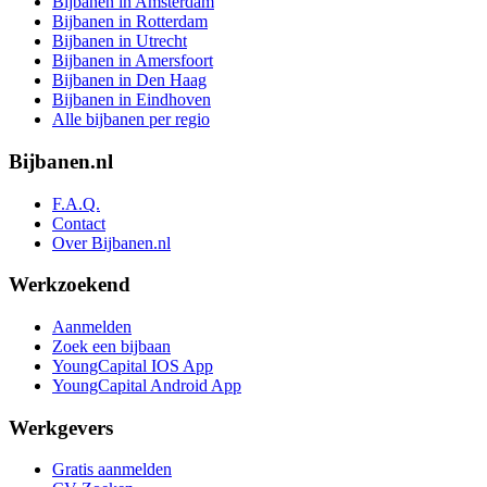
Bijbanen in Amsterdam
Bijbanen in Rotterdam
Bijbanen in Utrecht
Bijbanen in Amersfoort
Bijbanen in Den Haag
Bijbanen in Eindhoven
Alle bijbanen per regio
Bijbanen.nl
F.A.Q.
Contact
Over Bijbanen.nl
Werkzoekend
Aanmelden
Zoek een bijbaan
YoungCapital IOS App
YoungCapital Android App
Werkgevers
Gratis aanmelden