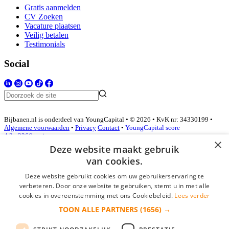
Gratis aanmelden
CV Zoeken
Vacature plaatsen
Veilig betalen
Testimonials
Social
Bijbanen.nl is onderdeel van YoungCapital • © 2026 • KvK nr: 34330199 •
Algemene voorwaarden
•
Privacy
Contact
•
YoungCapital score
4.3 - 3366 reviews
×
Deze website maakt gebruik
van cookies.
Inloggen als bedrijf
Deze website gebruikt cookies om uw gebruikerservaring te
verbeteren. Door onze website te gebruiken, stemt u in met alle
E-mail
*
cookies in overeenstemming met ons Cookiebeleid.
Lees verder
TOON ALLE PARTNERS
(1656) →
Wachtwoord