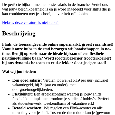
De perfecte bijbaan met het beste salaris in de branche. Vertel ons
wat jouw beschikbaarheid is en je word ingedeeld voor shifts die je
kan combineren met je school, universiteit of hobbies.
Helaas, deze vacature is niet actief.
Beschrijving
Flink, de toonaangevende online supermarkt, groeit razendsnel!
Vanuit onze hubs in de stad bezorgen wij boodschappen in no-
time. Ben jij op zoek naar de ideale bijbaan of een flexibele
parttime/fulltime baan? Word scooterbezorger (scooterkoerier)
bij ons dynamische team en cruise lekker door je eigen stad!
Wat wij jou bieden:
Een goed salaris:
Verdien tot wel €16,19 per uur (inclusief
vakantiegeld, bij 21 jaar en ouder), met
doorgroeimogelijkheden.
Flexibiliteit:
Een arbeidscontract waarbij je jouw shifts
flexibel kunt inplannen rondom je studie of hobby's. Perfect
als studentenwerk, weekendbaan óf vakantiewerk!
Betaald wachten:
Wij regelen een Flink-scooter en alle
uitrusting voor je shift. Tussen de ritten door kun je (gewoon