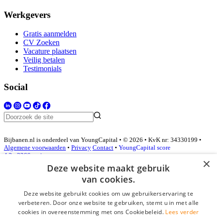
Werkgevers
Gratis aanmelden
CV Zoeken
Vacature plaatsen
Veilig betalen
Testimonials
Social
Bijbanen.nl is onderdeel van YoungCapital • © 2026 • KvK nr: 34330199 •
Algemene voorwaarden
•
Privacy
Contact
•
YoungCapital score
4.3 - 3366 reviews
×
Deze website maakt gebruik
van cookies.
Inloggen als bedrijf
Deze website gebruikt cookies om uw gebruikerservaring te
verbeteren. Door onze website te gebruiken, stemt u in met alle
E-mail
*
cookies in overeenstemming met ons Cookiebeleid.
Lees verder