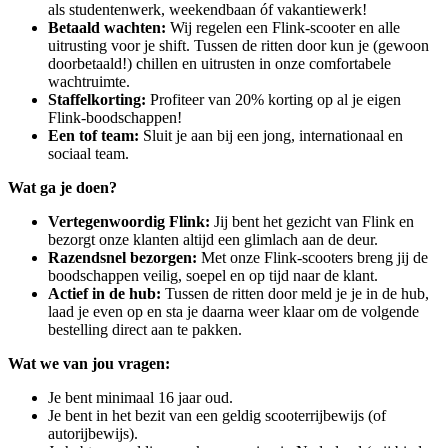
als studentenwerk, weekendbaan óf vakantiewerk!
Betaald wachten:
Wij regelen een Flink-scooter en alle
uitrusting voor je shift. Tussen de ritten door kun je (gewoon
doorbetaald!) chillen en uitrusten in onze comfortabele
wachtruimte.
Staffelkorting:
Profiteer van 20% korting op al je eigen
Flink-boodschappen!
Een tof team:
Sluit je aan bij een jong, internationaal en
sociaal team.
Wat ga je doen?
Vertegenwoordig Flink:
Jij bent het gezicht van Flink en
bezorgt onze klanten altijd een glimlach aan de deur.
Razendsnel bezorgen:
Met onze Flink-scooters breng jij de
boodschappen veilig, soepel en op tijd naar de klant.
Actief in de hub:
Tussen de ritten door meld je je in de hub,
laad je even op en sta je daarna weer klaar om de volgende
bestelling direct aan te pakken.
Wat we van jou vragen:
Je bent minimaal 16 jaar oud.
Je bent in het bezit van een geldig scooterrijbewijs (of
autorijbewijs).