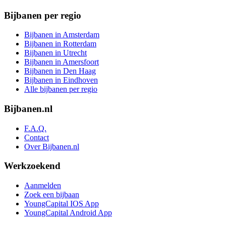
Bijbanen per regio
Bijbanen in Amsterdam
Bijbanen in Rotterdam
Bijbanen in Utrecht
Bijbanen in Amersfoort
Bijbanen in Den Haag
Bijbanen in Eindhoven
Alle bijbanen per regio
Bijbanen.nl
F.A.Q.
Contact
Over Bijbanen.nl
Werkzoekend
Aanmelden
Zoek een bijbaan
YoungCapital IOS App
YoungCapital Android App