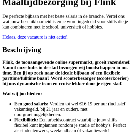
Maaltijdbezorging bij Flink
De perfecte bijbaan met het beste salaris in de branche. Vertel ons
wat jouw beschikbaarheid is en je word ingedeeld voor shifts die je
kan combineren met je school, universiteit of hobbies.
Helaas, deze vacature is niet actief.
Beschrijving
Flink, de toonaangevende online supermarkt, groeit razendsnel!
Vanuit onze hubs in de stad bezorgen wij boodschappen in no-
time. Ben jij op zoek naar de ideale bijbaan of een flexibele
parttime/fulltime baan? Word scooterbezorger (scooterkoerier)
bij ons dynamische team en cruise lekker door je eigen stad!
Wat wij jou bieden:
Een goed salaris:
Verdien tot wel €16,19 per uur (inclusief
vakantiegeld, bij 21 jaar en ouder), met
doorgroeimogelijkheden.
Flexibiliteit:
Een arbeidscontract waarbij je jouw shifts
flexibel kunt inplannen rondom je studie of hobby's. Perfect
als studentenwerk, weekendbaan óf vakantiewerk!