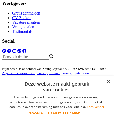
Werkgevers
Gratis aanmelden
CV Zoeken
Vacature plaatsen
Veilig betalen
Testimonials
Social
Bijbanen.nl is onderdeel van YoungCapital • © 2026 • KvK nr: 34330199 •
Algemene voorwaarden
•
Privacy
Contact
•
YoungCapital score
4.3 - 3366 reviews
×
Deze website maakt gebruik
van cookies.
Inloggen als bedrijf
Deze website gebruikt cookies om uw gebruikerservaring te
verbeteren. Door onze website te gebruiken, stemt u in met alle
E-mail
*
cookies in overeenstemming met ons Cookiebeleid.
Lees verder
TOON ALLE PARTNERS
(1656) →