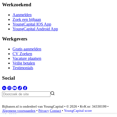
Werkzoekend
Aanmelden
Zoek een bijbaan
YoungCapital IOS App
YoungCapital Android App
Werkgevers
Gratis aanmelden
CV Zoeken
Vacature plaatsen
Veilig betalen
Testimonials
Social
Bijbanen.nl is onderdeel van YoungCapital • © 2026 • KvK nr: 34330199 •
Algemene voorwaarden
•
Privacy
Contact
•
YoungCapital score
4.3 - 3366 reviews