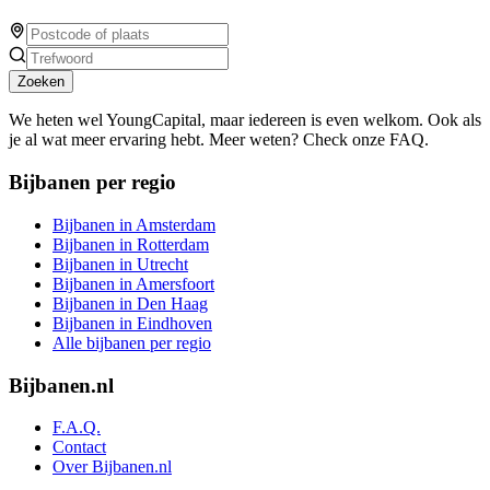
Zoeken
We heten wel YoungCapital, maar iedereen is even welkom. Ook als
je al wat meer ervaring hebt. Meer weten? Check onze FAQ.
Bijbanen per regio
Bijbanen in Amsterdam
Bijbanen in Rotterdam
Bijbanen in Utrecht
Bijbanen in Amersfoort
Bijbanen in Den Haag
Bijbanen in Eindhoven
Alle bijbanen per regio
Bijbanen.nl
F.A.Q.
Contact
Over Bijbanen.nl