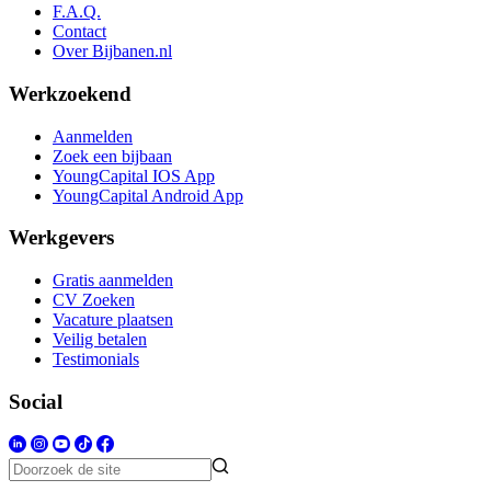
F.A.Q.
Contact
Over Bijbanen.nl
Werkzoekend
Aanmelden
Zoek een bijbaan
YoungCapital IOS App
YoungCapital Android App
Werkgevers
Gratis aanmelden
CV Zoeken
Vacature plaatsen
Veilig betalen
Testimonials
Social