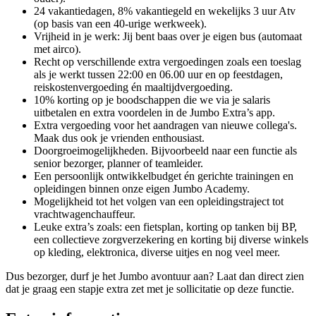
24 vakantiedagen, 8% vakantiegeld en wekelijks 3 uur Atv
(op basis van een 40-urige werkweek).
Vrijheid in je werk: Jij bent baas over je eigen bus (automaat
met airco).
Recht op verschillende extra vergoedingen zoals een toeslag
als je werkt tussen 22:00 en 06.00 uur en op feestdagen,
reiskostenvergoeding én maaltijdvergoeding.
10% korting op je boodschappen die we via je salaris
uitbetalen en extra voordelen in de Jumbo Extra’s app.
Extra vergoeding voor het aandragen van nieuwe collega's.
Maak dus ook je vrienden enthousiast.
Doorgroeimogelijkheden. Bijvoorbeeld naar een functie als
senior bezorger, planner of teamleider.
Een persoonlijk ontwikkelbudget én gerichte trainingen en
opleidingen binnen onze eigen Jumbo Academy.
Mogelijkheid tot het volgen van een opleidingstraject tot
vrachtwagenchauffeur.
Leuke extra’s zoals: een fietsplan, korting op tanken bij BP,
een collectieve zorgverzekering en korting bij diverse winkels
op kleding, elektronica, diverse uitjes en nog veel meer.
Dus bezorger, durf je het Jumbo avontuur aan? Laat dan direct zien
dat je graag een stapje extra zet met je sollicitatie op deze functie.