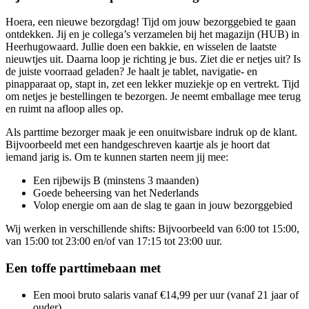
Hoera, een nieuwe bezorgdag! Tijd om jouw bezorggebied te gaan
ontdekken. Jij en je collega’s verzamelen bij het magazijn (HUB) in
Heerhugowaard. Jullie doen een bakkie, en wisselen de laatste
nieuwtjes uit. Daarna loop je richting je bus. Ziet die er netjes uit? Is
de juiste voorraad geladen? Je haalt je tablet, navigatie- en
pinapparaat op, stapt in, zet een lekker muziekje op en vertrekt. Tijd
om netjes je bestellingen te bezorgen. Je neemt emballage mee terug
en ruimt na afloop alles op.
Als parttime bezorger maak je een onuitwisbare indruk op de klant.
Bijvoorbeeld met een handgeschreven kaartje als je hoort dat
iemand jarig is. Om te kunnen starten neem jij mee:
Een rijbewijs B (minstens 3 maanden)
Goede beheersing van het Nederlands
Volop energie om aan de slag te gaan in jouw bezorggebied
Wij werken in verschillende shifts: Bijvoorbeeld van 6:00 tot 15:00,
van 15:00 tot 23:00 en/of van 17:15 tot 23:00 uur.
Een toffe parttimebaan met
Een mooi bruto salaris vanaf €14,99 per uur (vanaf 21 jaar of
ouder).