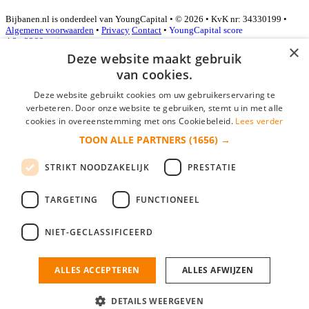
Bijbanen.nl is onderdeel van YoungCapital • © 2026 • KvK nr: 34330199 •
Algemene voorwaarden
•
Privacy
Contact
•
YoungCapital score
4.3 - 3366 reviews
×
Deze website maakt gebruik
van cookies.
Inloggen als bedrijf
Deze website gebruikt cookies om uw gebruikerservaring te
verbeteren. Door onze website te gebruiken, stemt u in met alle
E-mail
*
cookies in overeenstemming met ons Cookiebeleid.
Lees verder
TOON ALLE PARTNERS
(1656) →
Wachtwoord
STRIKT NOODZAKELIJK
PRESTATIE
login gegevens onthouden
Wachtwoord vergeten?
login
TARGETING
FUNCTIONEEL
Bedrijf aanmelden
NIET-GECLASSIFICEERD
Na het aanmelden kun je meteen je vacature plaatsen en heb je je
nieuwe collega/werknemer zo gevonden!
ALLES ACCEPTEREN
ALLES AFWIJZEN
Heb je nog geen gratis bedrijfsprofiel?
DETAILS WEERGEVEN