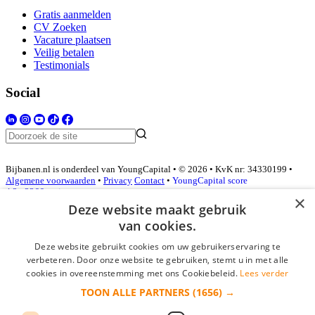
Gratis aanmelden
CV Zoeken
Vacature plaatsen
Veilig betalen
Testimonials
Social
Bijbanen.nl is onderdeel van YoungCapital • © 2026 • KvK nr: 34330199 •
Algemene voorwaarden
•
Privacy
Contact
•
YoungCapital score
4.3 - 3366 reviews
×
Deze website maakt gebruik
van cookies.
Inloggen als bedrijf
Deze website gebruikt cookies om uw gebruikerservaring te
verbeteren. Door onze website te gebruiken, stemt u in met alle
E-mail
*
cookies in overeenstemming met ons Cookiebeleid.
Lees verder
TOON ALLE PARTNERS
(1656) →
Wachtwoord