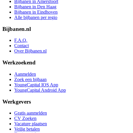
Bijbanen in Amersfoort
Bijbanen in Den Haag
Bijbanen in Eindhoven
Alle bijbanen per regio
Bijbanen.nl
F.A.Q.
Contact
Over Bijbanen.nl
Werkzoekend
Aanmelden
Zoek een bijbaan
YoungCapital IOS App
YoungCapital Android App
Werkgevers
Gratis aanmelden
CV Zoeken
Vacature plaatsen
Veilig betalen