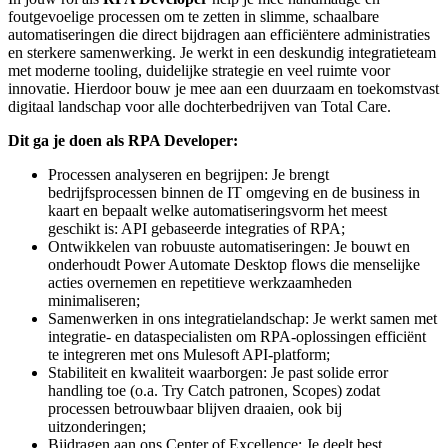
foutgevoelige processen om te zetten in slimme, schaalbare
automatiseringen die direct bijdragen aan efficiëntere administraties
en sterkere samenwerking. Je werkt in een deskundig integratieteam
met moderne tooling, duidelijke strategie en veel ruimte voor
innovatie. Hierdoor bouw je mee aan een duurzaam en toekomstvast
digitaal landschap voor alle dochterbedrijven van Total Care.
Dit ga je doen als RPA Developer:
Processen analyseren en begrijpen: Je brengt
bedrijfsprocessen binnen de IT omgeving en de business in
kaart en bepaalt welke automatiseringsvorm het meest
geschikt is: API gebaseerde integraties of RPA;
Ontwikkelen van robuuste automatiseringen: Je bouwt en
onderhoudt Power Automate Desktop flows die menselijke
acties overnemen en repetitieve werkzaamheden
minimaliseren;
Samenwerken in ons integratielandschap: Je werkt samen met
integratie- en dataspecialisten om RPA-oplossingen efficiënt
te integreren met ons Mulesoft API-platform;
Stabiliteit en kwaliteit waarborgen: Je past solide error
handling toe (o.a. Try Catch patronen, Scopes) zodat
processen betrouwbaar blijven draaien, ook bij
uitzonderingen;
Bijdragen aan ons Center of Excellence: Je deelt best