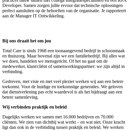
practices nauw samen met collega Integratiespecialisten en een RPA
Developer. Samen zorgen jullie ervoor dat technische oplossingen
perfect aansluiten op de behoeften van de organisatie. Je rapporteert
aan de Manager IT Ontwikkeling.
Bij ons draait het om jou
Total Care is sinds 1968 een toonaangevend bedrijf in schoonmaak
en thuiszorg. Maar bovenal zijn we een familiebedrijf. Bij alles wat
we doen, handelen we mensgericht. Of het nu gaat om de
medewerker, klant/cliënt of samenwerkingspartner: we zijn altijd in
verbinding.
Gedreven, met visie en met veel plezier werken wij aan een betere
toekomst. Voor de huidige en toekomstige generaties. We geloven
dat dienstverlening pas echt waardevol is als het bijdraagt aan een
betere samenleving.
Wij verbinden praktijk en beleid
Dagelijks werken we samen met 16.000 bedrijven en 70.000
cliënten. We zien van dichtbij wat werkt – en wat niet. Onze kracht
ligt dan ook in de verbinding tussen praktijk en beleid. We werken