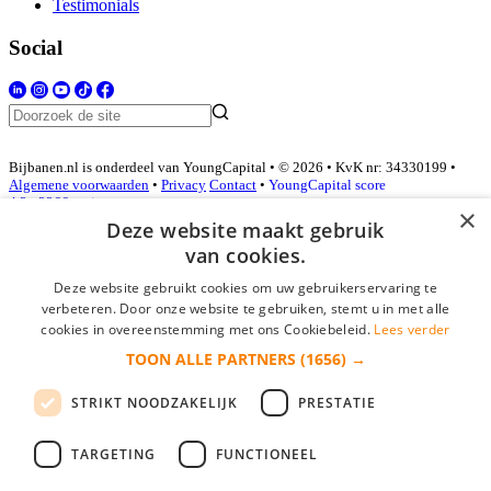
Testimonials
Social
Bijbanen.nl is onderdeel van YoungCapital • © 2026 • KvK nr: 34330199 •
Algemene voorwaarden
•
Privacy
Contact
•
YoungCapital score
4.3 - 3366 reviews
×
Deze website maakt gebruik
van cookies.
Inloggen als bedrijf
Deze website gebruikt cookies om uw gebruikerservaring te
verbeteren. Door onze website te gebruiken, stemt u in met alle
E-mail
*
cookies in overeenstemming met ons Cookiebeleid.
Lees verder
TOON ALLE PARTNERS
(1656) →
Wachtwoord
STRIKT NOODZAKELIJK
PRESTATIE
login gegevens onthouden
Wachtwoord vergeten?
login
TARGETING
FUNCTIONEEL