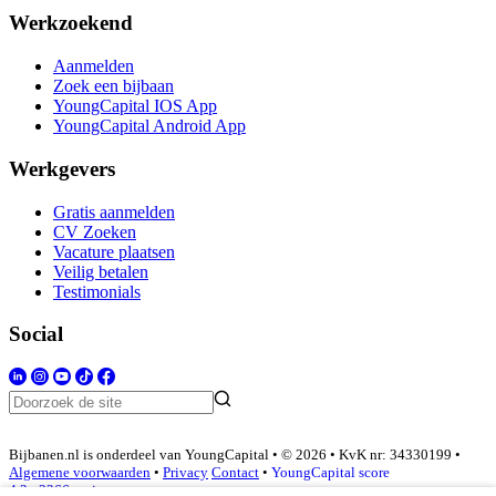
Werkzoekend
Aanmelden
Zoek een bijbaan
YoungCapital IOS App
YoungCapital Android App
Werkgevers
Gratis aanmelden
CV Zoeken
Vacature plaatsen
Veilig betalen
Testimonials
Social
Bijbanen.nl is onderdeel van YoungCapital • © 2026 • KvK nr: 34330199 •
Algemene voorwaarden
•
Privacy
Contact
•
YoungCapital score
4.3 - 3366 reviews