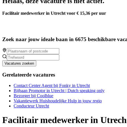
Helaas, deze vacature is niet actief.
Facilitair medewerker in Utrecht voor € 15,36 per uur
Zoek naar jouw ideale baan in 6675 beschikbare vaca
Vacatures zoeken
Gerelateerde vacatures
Contact Center Agent bij Fonky in Utrecht
Bijbaan Promotor in Utrecht | Dutch speaking only
Bezorger bij Coolblue
Vakantiewerk Huishoudelijke Hulp in jouw regio
Conducteur Utrecht
Facilitair medewerker in Utrech