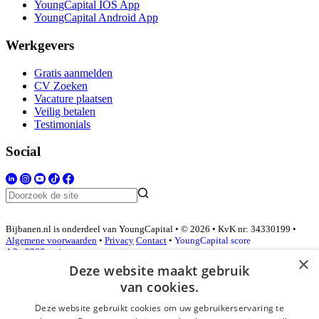
YoungCapital IOS App
YoungCapital Android App
Werkgevers
Gratis aanmelden
CV Zoeken
Vacature plaatsen
Veilig betalen
Testimonials
Social
Bijbanen.nl is onderdeel van YoungCapital • © 2026 • KvK nr: 34330199 •
Algemene voorwaarden
•
Privacy
Contact
•
YoungCapital score
4.3 - 3366 reviews
×
Deze website maakt gebruik
van cookies.
Inloggen als bedrijf
Deze website gebruikt cookies om uw gebruikerservaring te