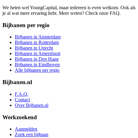
We heten wel YoungCapital, maar iedereen is even welkom. Ook als
je al wat meer ervaring hebt. Meer weten? Check onze FAQ.
Bijbanen per regio
Bijbanen in Amsterdam
Bijbanen in Rotterdam
Bijbanen in Utrecht
Bijbanen in Amersfoort
Bijbanen in Den Haag
Bijbanen in Eindhoven
Alle bijbanen per regio
Bijbanen.nl
F.A.Q.
Contact
Over Bijbanen.nl
Werkzoekend
Aanmelden
Zoek een bijbaan