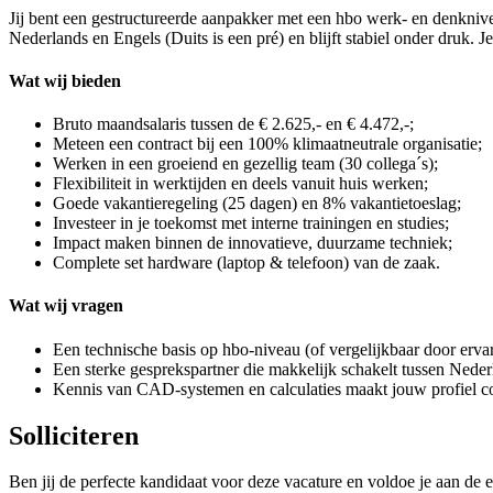
Jij bent een gestructureerde aanpakker met een hbo werk- en denknivea
Nederlands en Engels (Duits is een pré) en blijft stabiel onder druk. 
Wat wij bieden
Bruto maandsalaris tussen de € 2.625,- en € 4.472,-;
Meteen een contract bij een 100% klimaatneutrale organisatie;
Werken in een groeiend en gezellig team (30 collega´s);
Flexibiliteit in werktijden en deels vanuit huis werken;
Goede vakantieregeling (25 dagen) en 8% vakantietoeslag;
Investeer in je toekomst met interne trainingen en studies;
Impact maken binnen de innovatieve, duurzame techniek;
Complete set hardware (laptop & telefoon) van de zaak.
Wat wij vragen
Een technische basis op hbo-niveau (of vergelijkbaar door ervar
Een sterke gesprekspartner die makkelijk schakelt tussen Neder
Kennis van CAD-systemen en calculaties maakt jouw profiel c
Solliciteren
Ben jij de perfecte kandidaat voor deze vacature en voldoe je aan de e