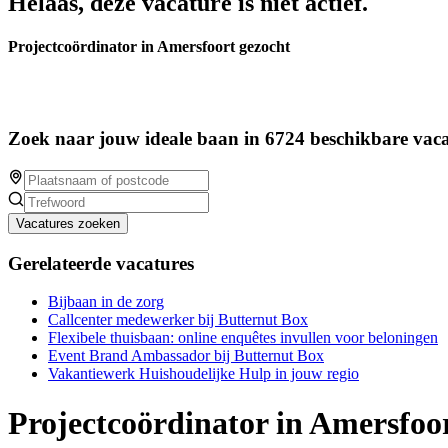
Helaas, deze vacature is niet actief.
Projectcoördinator in Amersfoort gezocht
Zoek naar jouw ideale baan in 6724 beschikbare vaca
Vacatures zoeken
Gerelateerde vacatures
Bijbaan in de zorg
Callcenter medewerker bij Butternut Box
Flexibele thuisbaan: online enquêtes invullen voor beloningen
Event Brand Ambassador bij Butternut Box
Vakantiewerk Huishoudelijke Hulp in jouw regio
Projectcoördinator in Amersfoo