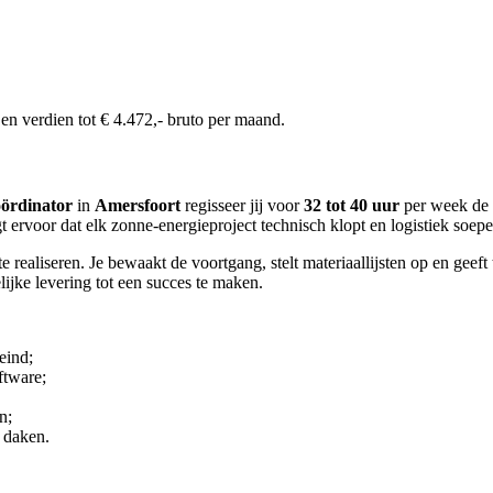
en verdien tot € 4.472,- bruto per maand.
oördinator
in
Amersfoort
regisseer jij voor
32 tot 40 uur
per week de v
t ervoor dat elk zonne-energieproject technisch klopt en logistiek soep
realiseren. Je bewaakt de voortgang, stelt materiaallijsten op en geeft 
elijke levering tot een succes te maken.
eind;
ftware;
n;
 daken.