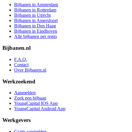
Bijbanen in Amsterdam
Bijbanen in Rotterdam
Bijbanen in Utrecht
Bijbanen in Amersfoort
Bijbanen in Den Haag
Bijbanen in Eindhoven
Alle bijbanen per regio
Bijbanen.nl
F.A.Q.
Contact
Over Bijbanen.nl
Werkzoekend
Aanmelden
Zoek een bijbaan
YoungCapital IOS App
YoungCapital Android App
Werkgevers
Gratis aanmelden