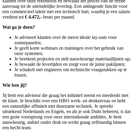
klanten over onze rekentools en bewaakt het proces van de eerste
aanvraag tot de uiteindelijke levering. Een uitdagende functie voor
een commercieel talent met een technisch hart, waarbij je een salaris
verdient tot
€ 4.472,-
bruto per maand.
Wat ga je doen?
Je adviseert klanten over de meest ideale lay-outs voor
zonnepanelen;
Je geeft korte webinars en trainingen over het gebruik van
onze systemen;
Je berekent projecten en stelt nauwkeurige materiaallijsten op;
Je bewaakt de levertijden en zorgt voor de juiste paklijsten;
Je schakelt met engineers om technische vraagstukken op te
lossen.
Wie ben jij?
Jij bent een adviseur die graag het initiatief neemt en meedenkt met
de klant. Je beschikt over een HBO werk- en denkniveau en hebt
een natuurlijke affiniteit met duurzame techniek. Je spreekt
uitstekend Nederlands en Engels, en als je ook Duits beheerst, is dat
een grote voorsprong voor onze internationale ambities. Je bent
nauwkeurig, stabiel onder druk en werkt graag zelfstandig binnen
een hecht team.