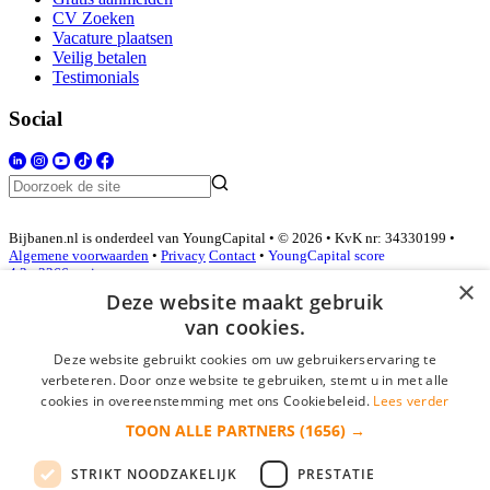
CV Zoeken
Vacature plaatsen
Veilig betalen
Testimonials
Social
Bijbanen.nl is onderdeel van YoungCapital • © 2026 • KvK nr: 34330199 •
Algemene voorwaarden
•
Privacy
Contact
•
YoungCapital score
4.3 - 3366 reviews
×
Deze website maakt gebruik
van cookies.
Inloggen als bedrijf
Deze website gebruikt cookies om uw gebruikerservaring te
verbeteren. Door onze website te gebruiken, stemt u in met alle
E-mail
*
cookies in overeenstemming met ons Cookiebeleid.
Lees verder
TOON ALLE PARTNERS
(1656) →
Wachtwoord
STRIKT NOODZAKELIJK
PRESTATIE
login gegevens onthouden