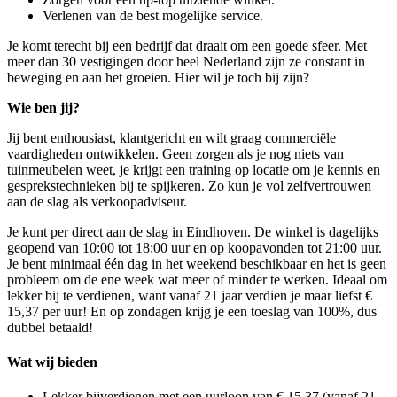
Verlenen van de best mogelijke service.
Je komt terecht bij een bedrijf dat draait om een goede sfeer. Met
meer dan 30 vestigingen door heel Nederland zijn ze constant in
beweging en aan het groeien. Hier wil je toch bij zijn?
Wie ben jij?
Jij bent enthousiast, klantgericht en wilt graag commerciële
vaardigheden ontwikkelen. Geen zorgen als je nog niets van
tuinmeubelen weet, je krijgt een training op locatie om je kennis en
gesprekstechnieken bij te spijkeren. Zo kun je vol zelfvertrouwen
aan de slag als verkoopadviseur.
Je kunt per direct aan de slag in Eindhoven. De winkel is dagelijks
geopend van 10:00 tot 18:00 uur en op koopavonden tot 21:00 uur.
Je bent minimaal één dag in het weekend beschikbaar en het is geen
probleem om de ene week wat meer of minder te werken. Ideaal om
lekker bij te verdienen, want vanaf 21 jaar verdien je maar liefst €
15,37 per uur! En op zondagen krijg je een toeslag van 100%, dus
dubbel betaald!
Wat wij bieden
Lekker bijverdienen met een uurloon van € 15,37 (vanaf 21