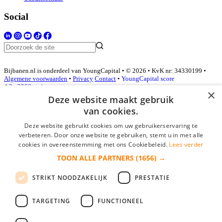
Social
Bijbanen.nl is onderdeel van YoungCapital • © 2026 • KvK nr: 34330199 •
Algemene voorwaarden
•
Privacy
Contact
•
YoungCapital score
4.3 - 3366 reviews
×
Deze website maakt gebruik
van cookies.
Inloggen als bedrijf
Deze website gebruikt cookies om uw gebruikerservaring te
verbeteren. Door onze website te gebruiken, stemt u in met alle
E-mail
*
cookies in overeenstemming met ons Cookiebeleid.
Lees verder
TOON ALLE PARTNERS
(1656) →
Wachtwoord
STRIKT NOODZAKELIJK
PRESTATIE
login gegevens onthouden
Wachtwoord vergeten?
login
TARGETING
FUNCTIONEEL
Bedrijf aanmelden