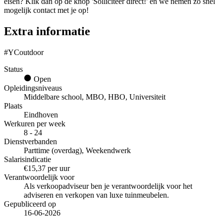
eisen? Klik dan op de knop 'Solliciteer direct!' en we nemen zo snel
mogelijk contact met je op!
Extra informatie
#YCoutdoor
Status
Open
Opleidingsniveaus
Middelbare school, MBO, HBO, Universiteit
Plaats
Eindhoven
Werkuren per week
8 - 24
Dienstverbanden
Parttime (overdag), Weekendwerk
Salarisindicatie
€15,37 per uur
Verantwoordelijk voor
Als verkoopadviseur ben je verantwoordelijk voor het
adviseren en verkopen van luxe tuinmeubelen.
Gepubliceerd op
16-06-2026