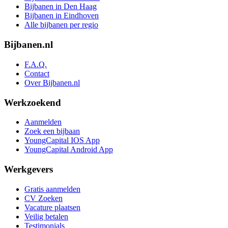
Bijbanen in Den Haag
Bijbanen in Eindhoven
Alle bijbanen per regio
Bijbanen.nl
F.A.Q.
Contact
Over Bijbanen.nl
Werkzoekend
Aanmelden
Zoek een bijbaan
YoungCapital IOS App
YoungCapital Android App
Werkgevers
Gratis aanmelden
CV Zoeken
Vacature plaatsen
Veilig betalen
Testimonials