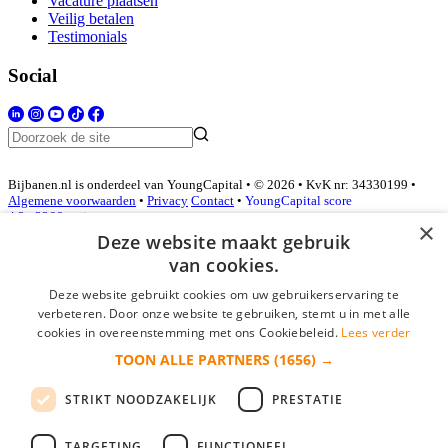
Vacature plaatsen
Veilig betalen
Testimonials
Social
Bijbanen.nl is onderdeel van YoungCapital • © 2026 • KvK nr: 34330199 •
Algemene voorwaarden
•
Privacy
Contact
•
YoungCapital score
4.3 - 3366 reviews
×
Deze website maakt gebruik
van cookies.
Inloggen als bedrijf
Deze website gebruikt cookies om uw gebruikerservaring te
verbeteren. Door onze website te gebruiken, stemt u in met alle
E-mail
*
cookies in overeenstemming met ons Cookiebeleid.
Lees verder
TOON ALLE PARTNERS
(1656) →
Wachtwoord
STRIKT NOODZAKELIJK
PRESTATIE
login gegevens onthouden
Wachtwoord vergeten?
login
TARGETING
FUNCTIONEEL