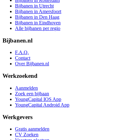
Bijbanen in Rotterdam
Bijbanen in Utrecht
Bijbanen in Amersfoort
Bijbanen in Den Haag
Bijbanen in Eindhoven
Alle bijbanen per regio
Bijbanen.nl
F.A.Q.
Contact
Over Bijbanen.nl
Werkzoekend
Aanmelden
Zoek een bijbaan
YoungCapital IOS App
YoungCapital Android App
Werkgevers
Gratis aanmelden
CV Zoeken