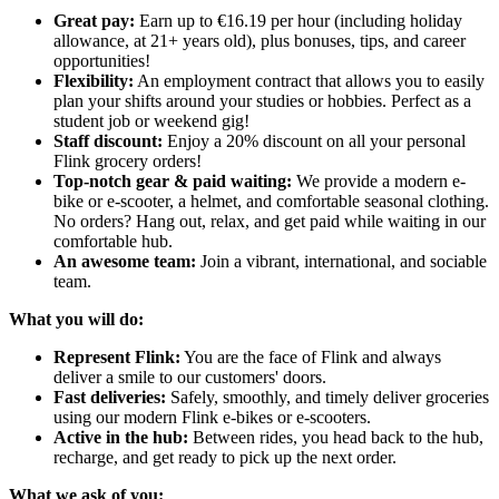
Great pay:
Earn up to €16.19 per hour (including holiday
allowance, at 21+ years old), plus bonuses, tips, and career
opportunities!
Flexibility:
An employment contract that allows you to easily
plan your shifts around your studies or hobbies. Perfect as a
student job or weekend gig!
Staff discount:
Enjoy a 20% discount on all your personal
Flink grocery orders!
Top-notch gear & paid waiting:
We provide a modern e-
bike or e-scooter, a helmet, and comfortable seasonal clothing.
No orders? Hang out, relax, and get paid while waiting in our
comfortable hub.
An awesome team:
Join a vibrant, international, and sociable
team.
What you will do:
Represent Flink:
You are the face of Flink and always
deliver a smile to our customers' doors.
Fast deliveries:
Safely, smoothly, and timely deliver groceries
using our modern Flink e-bikes or e-scooters.
Active in the hub:
Between rides, you head back to the hub,
recharge, and get ready to pick up the next order.
What we ask of you: