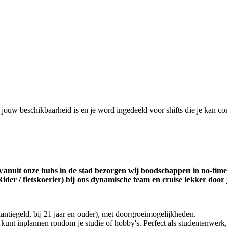
t jouw beschikbaarheid is en je word ingedeeld voor shifts die je kan co
anuit onze hubs in de stad bezorgen wij boodschappen in no-time op
ider / fietskoerier) bij ons dynamische team en cruise lekker door 
antiegeld, bij 21 jaar en ouder), met doorgroeimogelijkheden.
el kunt inplannen rondom je studie of hobby's. Perfect als studentenwe