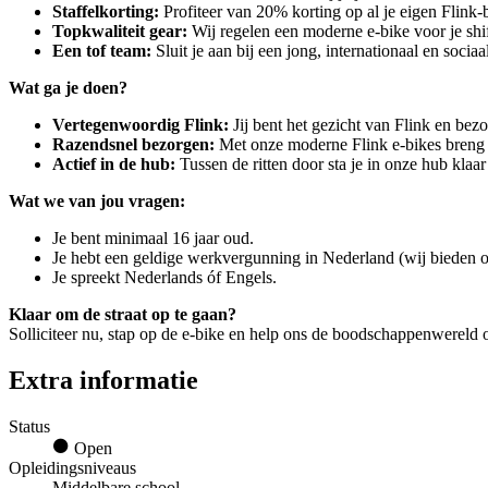
Staffelkorting:
Profiteer van 20% korting op al je eigen Flink
Topkwaliteit gear:
Wij regelen een moderne e-bike voor je shi
Een tof team:
Sluit je aan bij een jong, internationaal en sociaa
Wat ga je doen?
Vertegenwoordig Flink:
Jij bent het gezicht van Flink en bezo
Razendsnel bezorgen:
Met onze moderne Flink e-bikes breng ji
Actief in de hub:
Tussen de ritten door sta je in onze hub klaa
Wat we van jou vragen:
Je bent minimaal 16 jaar oud.
Je hebt een geldige werkvergunning in Nederland (wij bieden o
Je spreekt Nederlands óf Engels.
Klaar om de straat op te gaan?
Solliciteer nu, stap op de e-bike en help ons de boodschappenwereld o
Extra informatie
Status
Open
Opleidingsniveaus
Middelbare school