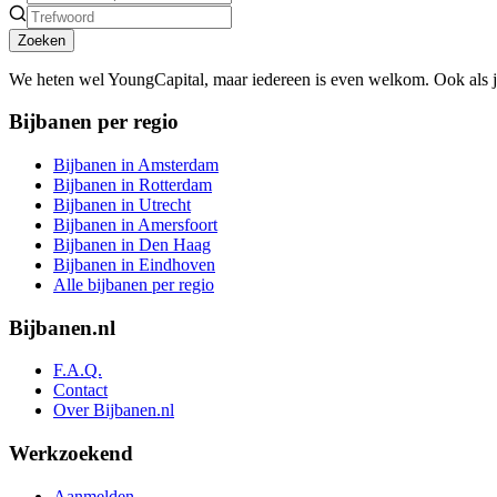
Zoeken
We heten wel YoungCapital, maar iedereen is even welkom. Ook als 
Bijbanen per regio
Bijbanen in Amsterdam
Bijbanen in Rotterdam
Bijbanen in Utrecht
Bijbanen in Amersfoort
Bijbanen in Den Haag
Bijbanen in Eindhoven
Alle bijbanen per regio
Bijbanen.nl
F.A.Q.
Contact
Over Bijbanen.nl
Werkzoekend
Aanmelden