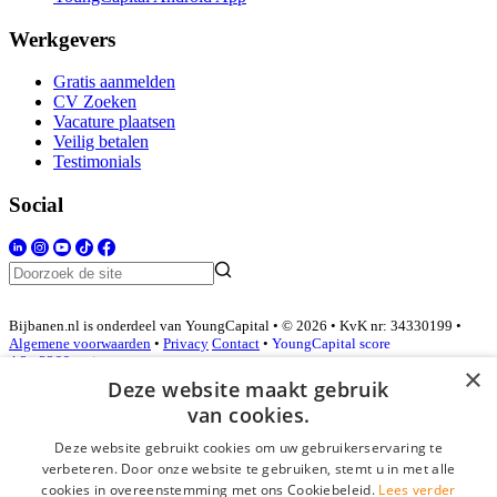
Werkgevers
Gratis aanmelden
CV Zoeken
Vacature plaatsen
Veilig betalen
Testimonials
Social
Bijbanen.nl is onderdeel van YoungCapital • © 2026 • KvK nr: 34330199 •
Algemene voorwaarden
•
Privacy
Contact
•
YoungCapital score
4.3 - 3366 reviews
×
Deze website maakt gebruik
van cookies.
Inloggen als bedrijf
Deze website gebruikt cookies om uw gebruikerservaring te
verbeteren. Door onze website te gebruiken, stemt u in met alle
E-mail
*
cookies in overeenstemming met ons Cookiebeleid.
Lees verder