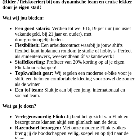
(Rider / fietskoerier) bij ons dynamische team en cruise lekker
door je eigen stad!
Wat wij jou bieden:
Een goed salaris:
Verdien tot wel €16,19 per uur (inclusief
vakantiegeld, bij 21 jaar en ouder), met
doorgroeimogelijkheden.
Flexibiliteit:
Een arbeidscontract waarbij je jouw shifts
flexibel kunt inplannen rondom je studie of hobby's. Perfect
als studentenwerk, weekendbaan óf vakantiewerk!
Staffelkorting:
Profiteer van 20% korting op al je eigen
Flink-boodschappen!
Topkwaliteit gear:
Wij regelen een moderne e-bike voor je
shift, een helm en comfortabele kleding voor zowel de zomer
als de winter.
Een tof team:
Sluit je aan bij een jong, internationaal en
sociaal team.
Wat ga je doen?
Vertegenwoordig Flink:
Jij bent het gezicht van Flink en
bezorgt onze klanten altijd een glimlach aan de deur.
Razendsnel bezorgen:
Met onze moderne Flink e-bikes
breng jij de boodschappen veilig, soepel en op tijd naar de
klant.