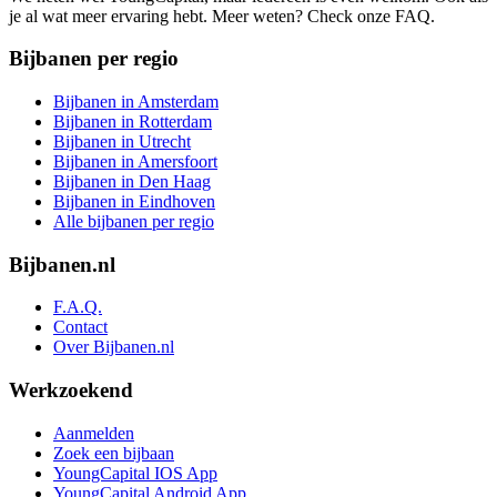
je al wat meer ervaring hebt. Meer weten? Check onze FAQ.
Bijbanen per regio
Bijbanen in Amsterdam
Bijbanen in Rotterdam
Bijbanen in Utrecht
Bijbanen in Amersfoort
Bijbanen in Den Haag
Bijbanen in Eindhoven
Alle bijbanen per regio
Bijbanen.nl
F.A.Q.
Contact
Over Bijbanen.nl
Werkzoekend
Aanmelden
Zoek een bijbaan
YoungCapital IOS App
YoungCapital Android App