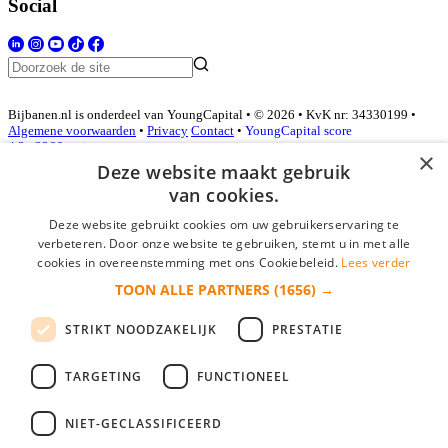
Social
Bijbanen.nl is onderdeel van YoungCapital • © 2026 • KvK nr: 34330199 •
Algemene voorwaarden
•
Privacy
Contact
•
YoungCapital score
4.3 - 3366 reviews
×
Deze website maakt gebruik
van cookies.
Inloggen als bedrijf
Deze website gebruikt cookies om uw gebruikerservaring te
verbeteren. Door onze website te gebruiken, stemt u in met alle
E-mail
*
cookies in overeenstemming met ons Cookiebeleid.
Lees verder
TOON ALLE PARTNERS
(1656) →
Wachtwoord
STRIKT NOODZAKELIJK
PRESTATIE
login gegevens onthouden
Wachtwoord vergeten?
login
TARGETING
FUNCTIONEEL
Bedrijf aanmelden
NIET-GECLASSIFICEERD