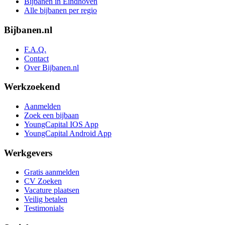
Bijbanen in Eindhoven
Alle bijbanen per regio
Bijbanen.nl
F.A.Q.
Contact
Over Bijbanen.nl
Werkzoekend
Aanmelden
Zoek een bijbaan
YoungCapital IOS App
YoungCapital Android App
Werkgevers
Gratis aanmelden
CV Zoeken
Vacature plaatsen
Veilig betalen
Testimonials