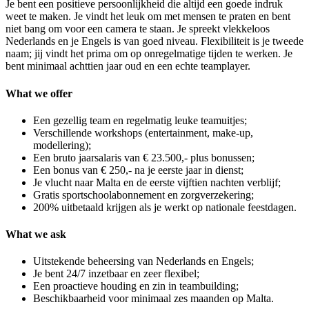
Je bent een positieve persoonlijkheid die altijd een goede indruk
weet te maken. Je vindt het leuk om met mensen te praten en bent
niet bang om voor een camera te staan. Je spreekt vlekkeloos
Nederlands en je Engels is van goed niveau. Flexibiliteit is je tweede
naam; jij vindt het prima om op onregelmatige tijden te werken. Je
bent minimaal achttien jaar oud en een echte teamplayer.
What we offer
Een gezellig team en regelmatig leuke teamuitjes;
Verschillende workshops (entertainment, make-up,
modellering);
Een bruto jaarsalaris van € 23.500,- plus bonussen;
Een bonus van € 250,- na je eerste jaar in dienst;
Je vlucht naar Malta en de eerste vijftien nachten verblijf;
Gratis sportschoolabonnement en zorgverzekering;
200% uitbetaald krijgen als je werkt op nationale feestdagen.
What we ask
Uitstekende beheersing van Nederlands en Engels;
Je bent 24/7 inzetbaar en zeer flexibel;
Een proactieve houding en zin in teambuilding;
Beschikbaarheid voor minimaal zes maanden op Malta.