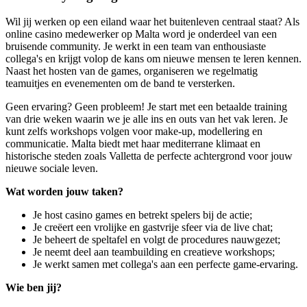
Wil jij werken op een eiland waar het buitenleven centraal staat? Als
online casino medewerker op Malta word je onderdeel van een
bruisende community. Je werkt in een team van enthousiaste
collega's en krijgt volop de kans om nieuwe mensen te leren kennen.
Naast het hosten van de games, organiseren we regelmatig
teamuitjes en evenementen om de band te versterken.
Geen ervaring? Geen probleem! Je start met een betaalde training
van drie weken waarin we je alle ins en outs van het vak leren. Je
kunt zelfs workshops volgen voor make-up, modellering en
communicatie. Malta biedt met haar mediterrane klimaat en
historische steden zoals Valletta de perfecte achtergrond voor jouw
nieuwe sociale leven.
Wat worden jouw taken?
Je host casino games en betrekt spelers bij de actie;
Je creëert een vrolijke en gastvrije sfeer via de live chat;
Je beheert de speltafel en volgt de procedures nauwgezet;
Je neemt deel aan teambuilding en creatieve workshops;
Je werkt samen met collega's aan een perfecte game-ervaring.
Wie ben jij?