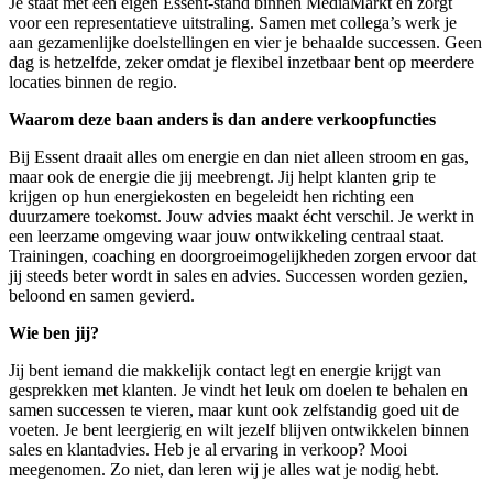
Je staat met een eigen Essent-stand binnen MediaMarkt en zorgt
voor een representatieve uitstraling. Samen met collega’s werk je
aan gezamenlijke doelstellingen en vier je behaalde successen. Geen
dag is hetzelfde, zeker omdat je flexibel inzetbaar bent op meerdere
locaties binnen de regio.
Waarom deze baan anders is dan andere verkoopfuncties
Bij Essent draait alles om energie en dan niet alleen stroom en gas,
maar ook de energie die jij meebrengt. Jij helpt klanten grip te
krijgen op hun energiekosten en begeleidt hen richting een
duurzamere toekomst. Jouw advies maakt écht verschil. Je werkt in
een leerzame omgeving waar jouw ontwikkeling centraal staat.
Trainingen, coaching en doorgroeimogelijkheden zorgen ervoor dat
jij steeds beter wordt in sales en advies. Successen worden gezien,
beloond en samen gevierd.
Wie ben jij?
Jij bent iemand die makkelijk contact legt en energie krijgt van
gesprekken met klanten. Je vindt het leuk om doelen te behalen en
samen successen te vieren, maar kunt ook zelfstandig goed uit de
voeten. Je bent leergierig en wilt jezelf blijven ontwikkelen binnen
sales en klantadvies. Heb je al ervaring in verkoop? Mooi
meegenomen. Zo niet, dan leren wij je alles wat je nodig hebt.