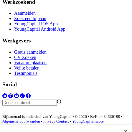
Werkzoekend
Aanmelden
Zoek een bijbaan
YoungCapital IOS App
YoungCapital Android App
Werkgevers
Gratis aanmelden
CV Zoeken
Vacature plaatsen
Veilig betalen
Testimonials
Social
Bijbanen.nl is onderdeel van YoungCapital • © 2026 • KvK nr: 34330199 •
Algemene voorwaarden
•
Privacy
Contact
•
YoungCapital score
4.3 - 3366 reviews
×