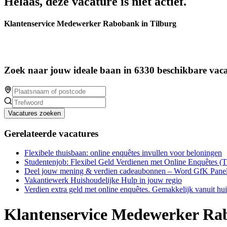
Helaas, deze vacature is niet actief.
Klantenservice Medewerker Rabobank in Tilburg
Zoek naar jouw ideale baan in 6330 beschikbare vaca
Vacatures zoeken
Gerelateerde vacatures
Flexibele thuisbaan: online enquêtes invullen voor beloningen
Studentenjob: Flexibel Geld Verdienen met Online Enquêtes (
Deel jouw mening & verdien cadeaubonnen – Word GfK Panel
Vakantiewerk Huishoudelijke Hulp in jouw regio
Verdien extra geld met online enquêtes. Gemakkelijk vanuit hu
Klantenservice Medewerker Rab