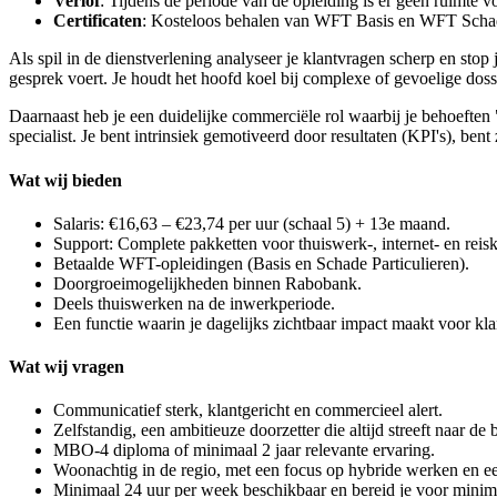
Verlof
: Tijdens de periode van de opleiding is er geen ruimte v
Certificaten
: Kosteloos behalen van WFT Basis en WFT Schad
Als spil in de dienstverlening analyseer je klantvragen scherp en stop
gesprek voert. Je houdt het hoofd koel bij complexe of gevoelige doss
Daarnaast heb je een duidelijke commerciële rol waarbij je behoeften "
specialist. Je bent intrinsiek gemotiveerd door resultaten (KPI's), b
Wat wij bieden
Salaris: €16,63 – €23,74 per uur (schaal 5) + 13e maand.
Support: Complete pakketten voor thuiswerk-, internet- en reis
Betaalde WFT-opleidingen (Basis en Schade Particulieren).
Doorgroeimogelijkheden binnen Rabobank.
Deels thuiswerken na de inwerkperiode.
Een functie waarin je dagelijks zichtbaar impact maakt voor kla
Wat wij vragen
Communicatief sterk, klantgericht en commercieel alert.
Zelfstandig, een ambitieuze doorzetter die altijd streeft naar de 
MBO-4 diploma of minimaal 2 jaar relevante ervaring.
Woonachtig in de regio, met een focus op hybride werken en e
Minimaal 24 uur per week beschikbaar en bereid je voor minima