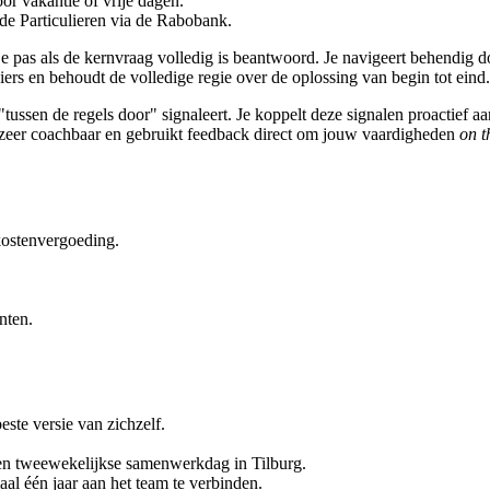
oor vakantie of vrije dagen.
e Particulieren via de Rabobank.
 je pas als de kernvraag volledig is beantwoord. Je navigeert behendig 
iers en behoudt de volledige regie over de oplossing van begin tot eind.
tussen de regels door" signaleert. Je koppelt deze signalen proactief a
ent zeer coachbaar en gebruikt feedback direct om jouw vaardigheden
on t
kostenvergoeding.
nten.
beste versie van zichzelf.
en tweewekelijkse samenwerkdag in Tilburg.
al één jaar aan het team te verbinden.