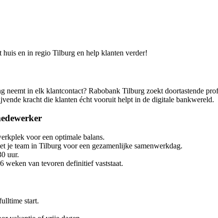
uis en in regio Tilburg en help klanten verder!
ng neemt in elk klantcontact? Rabobank Tilburg zoekt doortastende pro
ijvende kracht die klanten écht vooruit helpt in de digitale bankwereld.
medewerker
swerkplek voor een optimale balans.
t je team in Tilburg voor een gezamenlijke samenwerkdag.
0 uur.
 6 weken van tevoren definitief vaststaat.
lltime start.