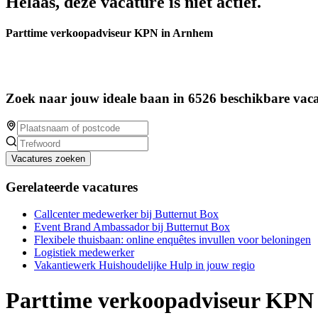
Helaas, deze vacature is niet actief.
Parttime verkoopadviseur KPN in Arnhem
Zoek naar jouw ideale baan in 6526 beschikbare vaca
Vacatures zoeken
Gerelateerde vacatures
Callcenter medewerker bij Butternut Box
Event Brand Ambassador bij Butternut Box
Flexibele thuisbaan: online enquêtes invullen voor beloningen
Logistiek medewerker
Vakantiewerk Huishoudelijke Hulp in jouw regio
Parttime verkoopadviseur KPN