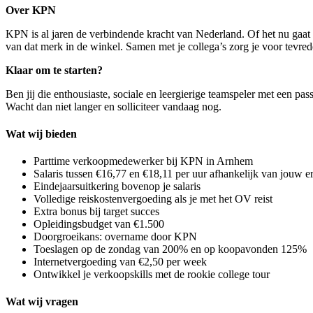
Over KPN
KPN is al jaren de verbindende kracht van Nederland. Of het nu gaat o
van dat merk in de winkel. Samen met je collega’s zorg je voor tevred
Klaar om te starten?
Ben jij die enthousiaste, sociale en leergierige teamspeler met een pa
Wacht dan niet langer en solliciteer vandaag nog.
Wat wij bieden
Parttime verkoopmedewerker bij KPN in Arnhem
Salaris tussen €16,77 en €18,11 per uur afhankelijk van jouw e
Eindejaarsuitkering bovenop je salaris
Volledige reiskostenvergoeding als je met het OV reist
Extra bonus bij target succes
Opleidingsbudget van €1.500
Doorgroeikans: overname door KPN
Toeslagen op de zondag van 200% en op koopavonden 125%
Internetvergoeding van €2,50 per week
Ontwikkel je verkoopskills met de rookie college tour
Wat wij vragen