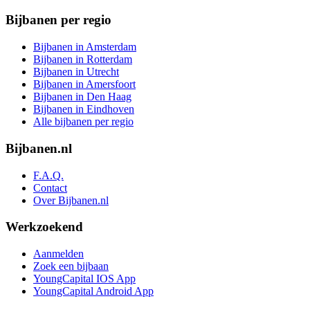
Bijbanen per regio
Bijbanen in Amsterdam
Bijbanen in Rotterdam
Bijbanen in Utrecht
Bijbanen in Amersfoort
Bijbanen in Den Haag
Bijbanen in Eindhoven
Alle bijbanen per regio
Bijbanen.nl
F.A.Q.
Contact
Over Bijbanen.nl
Werkzoekend
Aanmelden
Zoek een bijbaan
YoungCapital IOS App
YoungCapital Android App