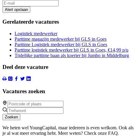
Alert opslaan
Gerelateerde vacatures
Logistiek medewerker
Parttime magazijn medewerker bij GLS in Goes
Parttime Logistiek medewerker bij GLS in Goes
Parttime logistiek medewerker bij GLS in Goes, €14,99 p/u
Tijdelijke parttime baan als koerier bij Jumbo in Middelburg
Deel deze vacature
Vacatures zoeken
Zoeken
We heten wel YoungCapital, maar iedereen is even welkom. Ook als
je al wat meer ervaring hebt. Meer weten? Check onze FAQ.