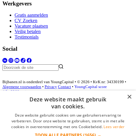
Werkgevers
Gratis aanmelden
CV Zoeken
Vacature plaatsen
Veilig betalen
Testimonials
Social
Bijbanen.nl is onderdeel van YoungCapital • © 2026 • KvK nr: 34330199 •
Algemene voorwaarden
•
Privacy
Contact
•
YoungCapital score
4.3 - 3366 reviews
×
Deze website maakt gebruik
van cookies.
Inloggen als bedrijf
Deze website gebruikt cookies om uw gebruikerservaring te
verbeteren. Door onze website te gebruiken, stemt u in met alle
E-mail
*
cookies in overeenstemming met ons Cookiebeleid.
Lees verder
TOON ALLE PARTNERS
(1656) →