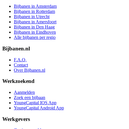
Bijbanen in Amsterdam
Bijbanen in Rotterdam
Bijbanen in Utrecht
Bijbanen in Amersfoort
Bijbanen in Den Haag
Bijbanen in Eindhoven
Alle bijbanen per regio
Bijbanen.nl
F.A.Q.
Contact
Over Bijbanen.nl
Werkzoekend
Aanmelden
Zoek een bijbaan
YoungCapital IOS App
YoungCapital Android App
Werkgevers