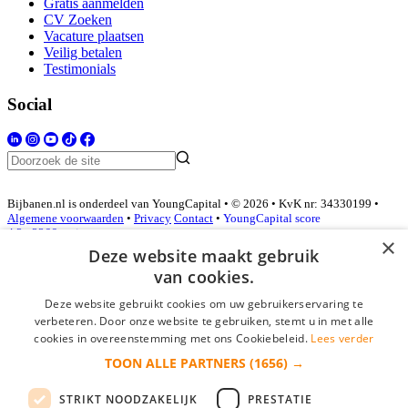
Gratis aanmelden
CV Zoeken
Vacature plaatsen
Veilig betalen
Testimonials
Social
Bijbanen.nl is onderdeel van YoungCapital • © 2026 • KvK nr: 34330199 •
Algemene voorwaarden
•
Privacy
Contact
•
YoungCapital score
4.3 - 3366 reviews
×
Deze website maakt gebruik
van cookies.
Inloggen als bedrijf
Deze website gebruikt cookies om uw gebruikerservaring te
verbeteren. Door onze website te gebruiken, stemt u in met alle
E-mail
*
cookies in overeenstemming met ons Cookiebeleid.
Lees verder
TOON ALLE PARTNERS
(1656) →
Wachtwoord
STRIKT NOODZAKELIJK
PRESTATIE
login gegevens onthouden