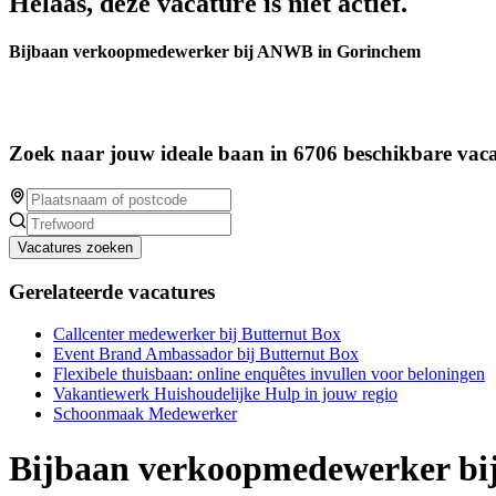
Helaas, deze vacature is niet actief.
Bijbaan verkoopmedewerker bij ANWB in Gorinchem
Zoek naar jouw ideale baan in 6706 beschikbare vaca
Vacatures zoeken
Gerelateerde vacatures
Callcenter medewerker bij Butternut Box
Event Brand Ambassador bij Butternut Box
Flexibele thuisbaan: online enquêtes invullen voor beloningen
Vakantiewerk Huishoudelijke Hulp in jouw regio
Schoonmaak Medewerker
Bijbaan verkoopmedewerker b