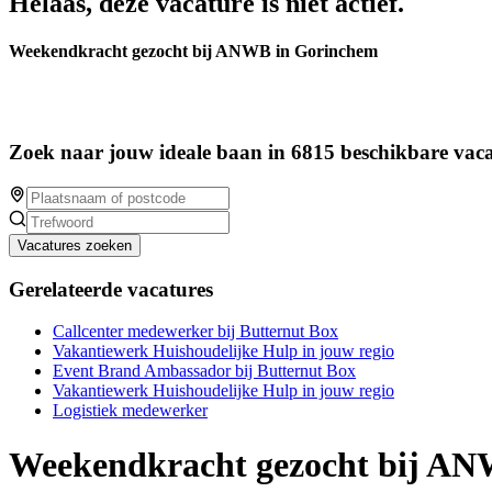
Helaas, deze vacature is niet actief.
Weekendkracht gezocht bij ANWB in Gorinchem
Zoek naar jouw ideale baan in 6815 beschikbare vaca
Vacatures zoeken
Gerelateerde vacatures
Callcenter medewerker bij Butternut Box
Vakantiewerk Huishoudelijke Hulp in jouw regio
Event Brand Ambassador bij Butternut Box
Vakantiewerk Huishoudelijke Hulp in jouw regio
Logistiek medewerker
Weekendkracht gezocht bij A