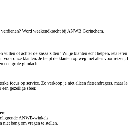
oed verdienen? Word weekendkracht bij ANWB Gorinchem.
en vullen of achter de kassa zitten? Wil je klanten echt helpen, iets 
nt voor onze klanten. Je helpt de klanten op weg met alles voor reizen,
en een grote glimlach.
 sterke focus op service. Zo verkoop je niet alleen fietsendragers, maar
r een gezellige sfeer.
en;
 in omliggende ANWB-winkels
en niet bang om vragen te stellen.