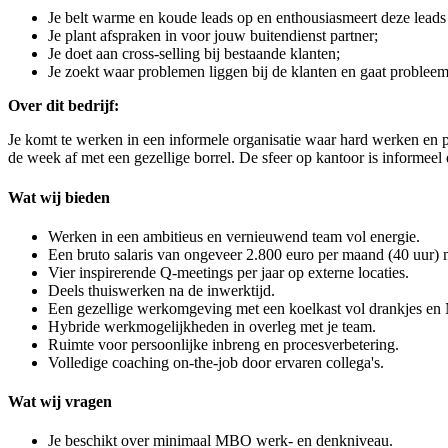
Je belt warme en koude leads op en enthousiasmeert deze leads
Je plant afspraken in voor jouw buitendienst partner;
Je doet aan cross-selling bij bestaande klanten;
Je zoekt waar problemen liggen bij de klanten en gaat problee
Over dit bedrijf:
Je komt te werken in een informele organisatie waar hard werken en pl
de week af met een gezellige borrel. De sfeer op kantoor is informeel 
Wat wij bieden
Werken in een ambitieus en vernieuwend team vol energie.
Een bruto salaris van ongeveer 2.800 euro per maand (40 uur) 
Vier inspirerende Q-meetings per jaar op externe locaties.
Deels thuiswerken na de inwerktijd.
Een gezellige werkomgeving met een koelkast vol drankjes en 
Hybride werkmogelijkheden in overleg met je team.
Ruimte voor persoonlijke inbreng en procesverbetering.
Volledige coaching on-the-job door ervaren collega's.
Wat wij vragen
Je beschikt over minimaal MBO werk- en denkniveau.