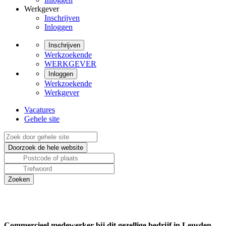
Werkgever
Inschrijven
Inloggen
Inschrijven
Werkzoekende
WERKGEVER
Inloggen
Werkzoekende
Werkgever
Vacatures
Gehele site
Commercieel medewerker bij dit gezellige bedrijf in Leusden