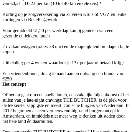
van €0,21 - €0,23 per km (10 tot 40 km enkele reis) *
Korting op je zorgverzekering via Zilveren Kruis of VGZ en leuke
kortingen via Benefits@work
Voor gemiddeld €1,50 per werkdag kan jij genieten van een
gezonde en lekkere lunch
25 vakantiedagen (o.b.v. 38 uur) en de mogelijkheid om dagen bij te
kopen
Uitbetaling per 4 weken waardoor je 13x per jaar uitbetaald krijgt
Een vriendenbonus, draag iemand aan en ontvang een bonus van
€250
Het concept
Of het nu gaat om een snelle lunch, een zakelijke bijeenkomst of het
stillen van je late-night cravings; THE BUTCHER is dé plek voor
de lekkerste, sappigste en meest iconische burgers van Nederland. In
2012 begonnen als een vernieuwend high-end burgerconcept in
Amsterdam, en inmiddels niet meer weg te denken uit steden door
het hele land én daarbuiten.
Dus, wat maakt THE BUTCHER zo speciaal? Hier draait alles om