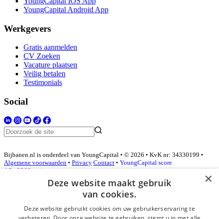
YoungCapital IOS App
YoungCapital Android App
Werkgevers
Gratis aanmelden
CV Zoeken
Vacature plaatsen
Veilig betalen
Testimonials
Social
Bijbanen.nl is onderdeel van YoungCapital • © 2026 • KvK nr: 34330199 •
Algemene voorwaarden
•
Privacy
Contact
•
YoungCapital score
4.3 - 3366 reviews
×
Deze website maakt gebruik
van cookies.
Inloggen als bedrijf
Deze website gebruikt cookies om uw gebruikerservaring te
verbeteren. Door onze website te gebruiken, stemt u in met alle