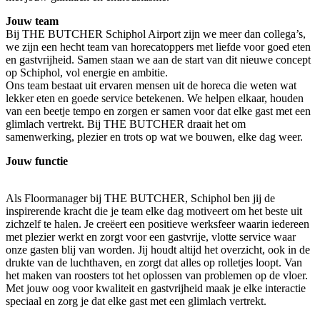
Jouw team
Bij THE BUTCHER Schiphol Airport zijn we meer dan collega’s,
we zijn een hecht team van horecatoppers met liefde voor goed eten
en gastvrijheid. Samen staan we aan de start van dit nieuwe concept
op Schiphol, vol energie en ambitie.
Ons team bestaat uit ervaren mensen uit de horeca die weten wat
lekker eten en goede service betekenen. We helpen elkaar, houden
van een beetje tempo en zorgen er samen voor dat elke gast met een
glimlach vertrekt. Bij THE BUTCHER draait het om
samenwerking, plezier en trots op wat we bouwen, elke dag weer.
Jouw functie
Als Floormanager bij THE BUTCHER, Schiphol ben jij de
inspirerende kracht die je team elke dag motiveert om het beste uit
zichzelf te halen. Je creëert een positieve werksfeer waarin iedereen
met plezier werkt en zorgt voor een gastvrije, vlotte service waar
onze gasten blij van worden. Jij houdt altijd het overzicht, ook in de
drukte van de luchthaven, en zorgt dat alles op rolletjes loopt. Van
het maken van roosters tot het oplossen van problemen op de vloer.
Met jouw oog voor kwaliteit en gastvrijheid maak je elke interactie
speciaal en zorg je dat elke gast met een glimlach vertrekt.