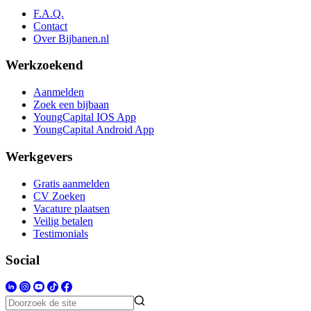
F.A.Q.
Contact
Over Bijbanen.nl
Werkzoekend
Aanmelden
Zoek een bijbaan
YoungCapital IOS App
YoungCapital Android App
Werkgevers
Gratis aanmelden
CV Zoeken
Vacature plaatsen
Veilig betalen
Testimonials
Social