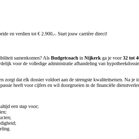
e en verdien tot € 2.900,-. Start jouw carrière direct!
xibiliteit samenkomen? Als
Budgetcoach
in
Nijkerk
ga je voor
32 tot 
rdelijk voor de volledige administratie afhandeling van hypotheekdossie
en zorgt dat elk dossier voldoet aan de strengste kwaliteitseisen. Na je 
passie heeft voor cijfers en wil doorgroeien in de financiële dienstverle
ltijd een stap voor;
den;
ucten;
digheid;
eling.