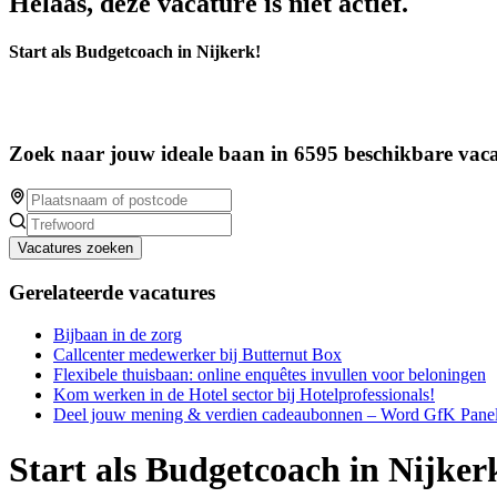
Helaas, deze vacature is niet actief.
Start als Budgetcoach in Nijkerk!
Zoek naar jouw ideale baan in 6595 beschikbare vaca
Vacatures zoeken
Gerelateerde vacatures
Bijbaan in de zorg
Callcenter medewerker bij Butternut Box
Flexibele thuisbaan: online enquêtes invullen voor beloningen
Kom werken in de Hotel sector bij Hotelprofessionals!
Deel jouw mening & verdien cadeaubonnen – Word GfK Panel
Start als Budgetcoach in Nijker