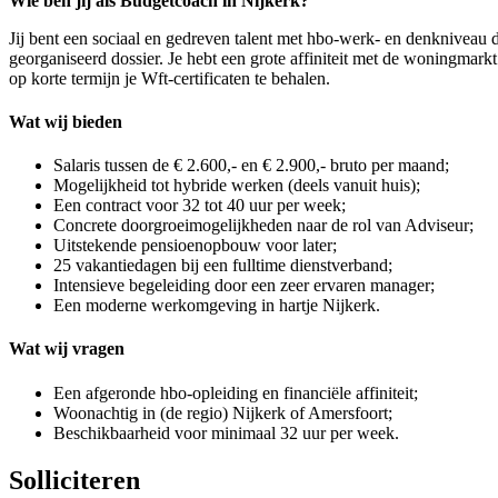
Wie ben jij als Budgetcoach in Nijkerk?
Jij bent een sociaal en gedreven talent met hbo-werk- en denkniveau da
georganiseerd dossier. Je hebt een grote affiniteit met de woningmar
op korte termijn je Wft-certificaten te behalen.
Wat wij bieden
Salaris tussen de € 2.600,- en € 2.900,- bruto per maand;
Mogelijkheid tot hybride werken (deels vanuit huis);
Een contract voor 32 tot 40 uur per week;
Concrete doorgroeimogelijkheden naar de rol van Adviseur;
Uitstekende pensioenopbouw voor later;
25 vakantiedagen bij een fulltime dienstverband;
Intensieve begeleiding door een zeer ervaren manager;
Een moderne werkomgeving in hartje Nijkerk.
Wat wij vragen
Een afgeronde hbo-opleiding en financiële affiniteit;
Woonachtig in (de regio) Nijkerk of Amersfoort;
Beschikbaarheid voor minimaal 32 uur per week.
Solliciteren