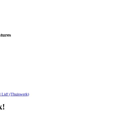
tures
 Lid! (Thuiswerk)
k!